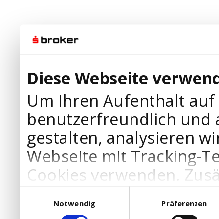
Diese Webseite verwend
Um Ihren Aufenthalt auf
benutzerfreundlich und 
gestalten, analysieren wi
Webseite mit Tracking-T
Cookies verwenden. Zusä
Werbepartner Cookies, u
Einwilligungsauswahl
Notwendig
Präferenzen
Ihre Bedürfnisse anzupa