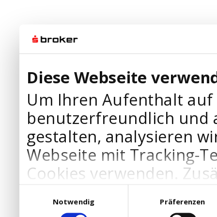
Diese Webseite verwend
Um Ihren Aufenthalt auf
benutzerfreundlich und 
gestalten, analysieren wi
Webseite mit Tracking-T
Cookies verwenden. Zusä
Werbepartner Cookies, u
Einwilligungsauswahl
Notwendig
Präferenzen
Ihre Bedürfnisse anzupa