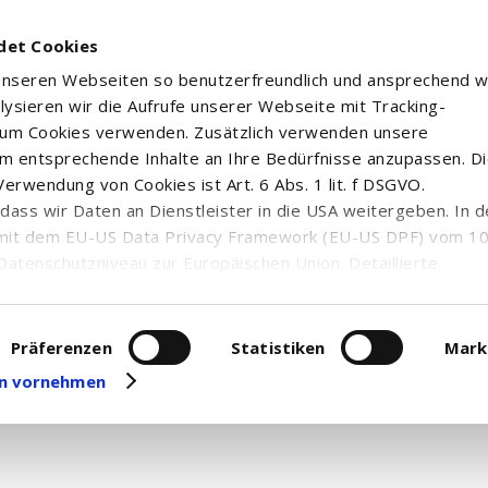
det Cookies
 unseren Webseiten so benutzerfreundlich und ansprechend w
alysieren wir die Aufrufe unserer Webseite mit Tracking-
rum Cookies verwenden. Zusätzlich verwenden unsere
m entsprechende Inhalte an Ihre Bedürfnisse anzupassen. D
erwendung von Cookies ist Art. 6 Abs. 1 lit. f DSGVO.
n, dass wir Daten an Dienstleister in die USA weitergeben. In 
mit dem EU-US Data Privacy Framework (EU-US DPF) vom 10. 
Datenschutzniveau zur Europäischen Union. Detaillierte
ei uns eingesetzten Cookies und deren Funktion, Hinweise zu
erarbeitung personenbezogener Daten und die Datenverarbe
uf unserer Seite zum
Datenschutz
. Dort können Sie Ihre
Präferenzen
Statistiken
Mark
eit widerrufen oder anpassen.
gen vornehmen