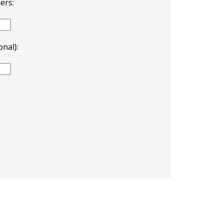
ers:
nal):