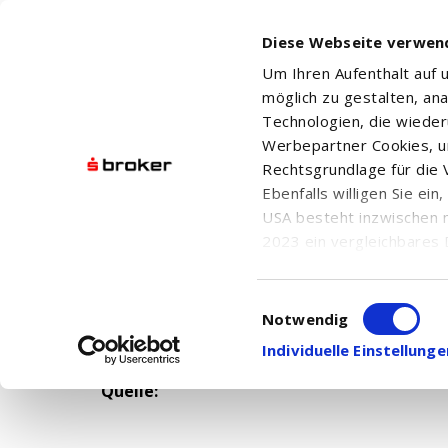
Diese Webseite verwen
Um Ihren Aufenthalt auf
möglich zu gestalten, an
Technologien, die wiede
Werbepartner Cookies, u
Rechtsgrundlage für die V
Ebenfalls willigen Sie ei
USA besteht inzwischen 
2023 ein vergleichbares 
Informationen über die b
Datum: n.v.
damit einhergehenden V
Uhrzeit: n.v.
Einwilligungsauswahl
in den USA, finden Sie a
Notwendig
Einwilligung auch jederz
Individuelle Einstellun
Quelle: