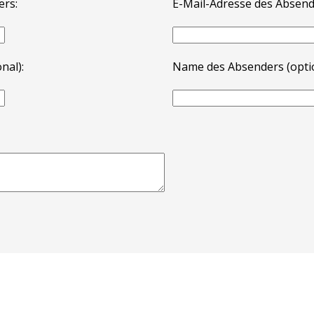
ers:
E-Mail-Adresse des Absend
nal):
Name des Absenders (optio