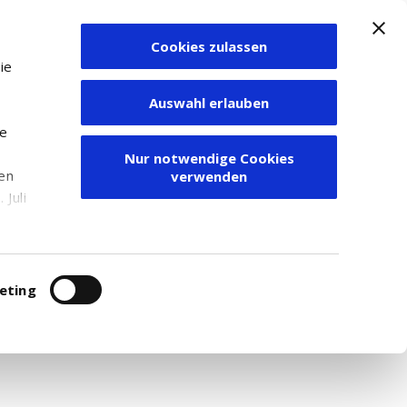
Cookies zulassen
Zum Depot
ie
Auswahl erlauben
ie
Nur notwendige Cookies
den
verwenden
Juli
r
itung
eting