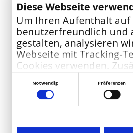
Diese Webseite verwend
Um Ihren Aufenthalt auf
benutzerfreundlich und 
gestalten, analysieren wi
Webseite mit Tracking-T
Cookies verwenden. Zusä
Werbepartner Cookies, u
Einwilligungsauswahl
Notwendig
Präferenzen
Ihre Bedürfnisse anzupa
die Verwendung von Cookies
DSGVO.
Ebenfalls willigen Sie ein