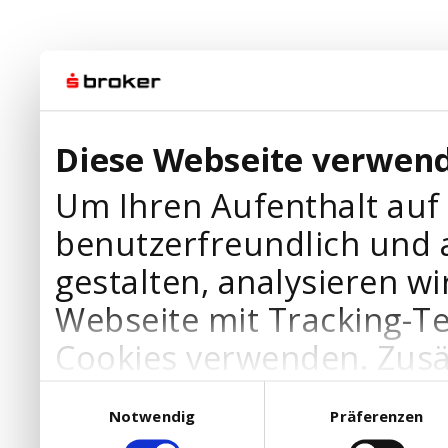
Diese Webseite verwend
Um Ihren Aufenthalt auf
benutzerfreundlich und 
gestalten, analysieren wi
Webseite mit Tracking-T
Cookies verwenden. Zusä
Werbepartner Cookies, u
Einwilligungsauswahl
Notwendig
Präferenzen
Ihre Bedürfnisse anzupa