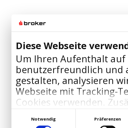
Diese Webseite verwend
Um Ihren Aufenthalt auf
benutzerfreundlich und 
gestalten, analysieren wi
Webseite mit Tracking-T
Cookies verwenden. Zusä
Werbepartner Cookies, u
Einwilligungsauswahl
Notwendig
Präferenzen
Ihre Bedürfnisse anzupa