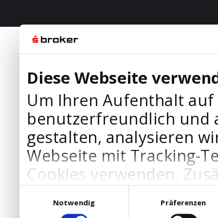
Diese Webseite verwend
Um Ihren Aufenthalt auf
benutzerfreundlich und 
gestalten, analysieren wi
Webseite mit Tracking-T
Cookies verwenden. Zusä
Werbepartner Cookies, u
Einwilligungsauswahl
Notwendig
Präferenzen
Ihre Bedürfnisse anzupa