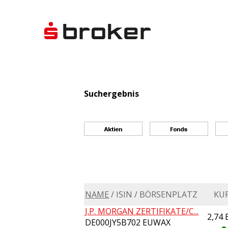
Suchergebnis
NAME
/ ISIN / BÖRSENPLATZ
KU
J.P. MORGAN ZERTIFIKATE/C...
2,74
DE000JY5B702 EUWAX