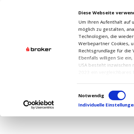
Diese Webseite verwen
Um Ihren Aufenthalt auf
möglich zu gestalten, an
Technologien, die wiede
Werbepartner Cookies, u
Rechtsgrundlage für die V
Ebenfalls willigen Sie ei
USA besteht inzwischen 
2023 ein vergleichbares 
Informationen über die b
damit einhergehenden V
Einwilligungsauswahl
in den USA, finden Sie a
Notwendig
Einwilligung auch jederz
Individuelle Einstellun