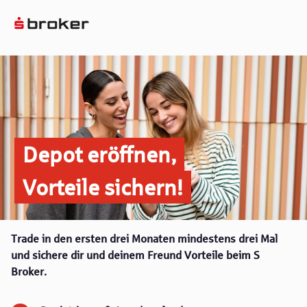
/add9fbb2-c82e-4713-990c-b83e0c5fabb8
Depot eröffnen,
Vorteile sichern!
Trade in den ersten drei Monaten mindestens drei Mal
und sichere dir und deinem Freund Vorteile beim S
Broker.