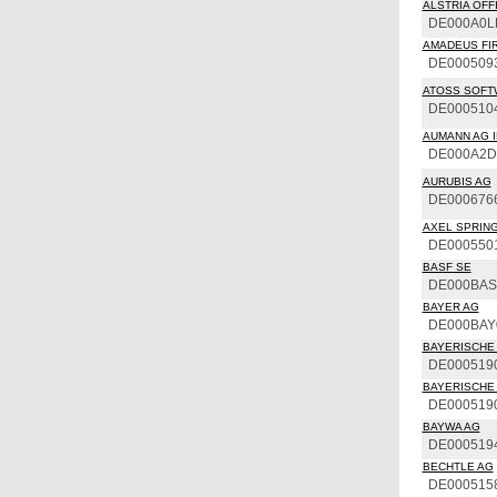
ALSTRIA OFFI
DE000A0L
AMADEUS FIR
DE000509
ATOSS SOFT
DE000510
AUMANN AG I
DE000A2
AURUBIS AG
DE000676
AXEL SPRING
DE000550
BASF SE
DE000BAS
BAYER AG
DE000BAY
BAYERISCHE 
DE000519
BAYERISCHE 
DE000519
BAYWA AG
DE000519
BECHTLE AG
DE000515