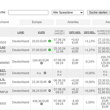
che:
chland
Europa
Amerika
As
DATUM /
JAHRESH
LAND
KURS
DIFF.ABS.
DIFF.REL.
UHRZEIT
JAHRESTI
07.08.26
+0,63
27,15 E
Deutschland
20,63 EUR
+3,13%
5503
09:04
EUR
18,28 E
K AG
25.10.24
+0,50
37,00 E
Deutschland
37,00 EUR
+1,37%
8116
11:49
EUR
32,60 E
200,70
07.08.26
-0,40
EUR
164,40 EUR
Deutschland
-0,24%
EWWW0
09:24
EUR
129,95
EUR
EST..
n.v.
n.v.
Deutschland
n.v.
+0,00%
8007
n.v.
n.v.
 N..
06.08.26
+0,00
23,30 E
Deutschland
23,30 EUR
+0,00%
3006
17:35
EUR
20,50 E
07.08.26
+0,11
62,67 E
Deutschland
39,24 EUR
+0,28%
WMPJ6
09:23
EUR
11,86 E
443,70
07.08.26
-4,40
EUR
436,30 EUR
Deutschland
-1,00%
4005
09:24
EUR
336,70
EUR