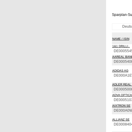
Sparplan-Su
Deuts
NAME / ISIN
1&1 DRILLI..
DE000554
AAREAL BAN
DE000540
ADIDAS AG
DE000A1
ADLER REAL 
DE000500
ADVA OPTICAL
DE000510
AIXTRON SE
DE000A0
ALLIANZ SE
DE000840