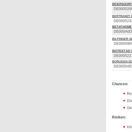
BEIERSDORF
DE000520
BERTRANDT 
DE000523
BET-AT-HOME.
DE000A0D
BILFINGER S
DE000590
BIOTEST AG 
DE000522
BORUSSIA DO
DE000549
Chancen:
Ren
Di
Ge
Risiken:
Hoh