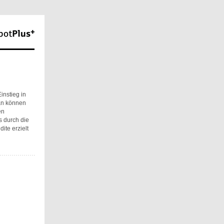
instieg in
lan können
en
s durch die
te erzielt