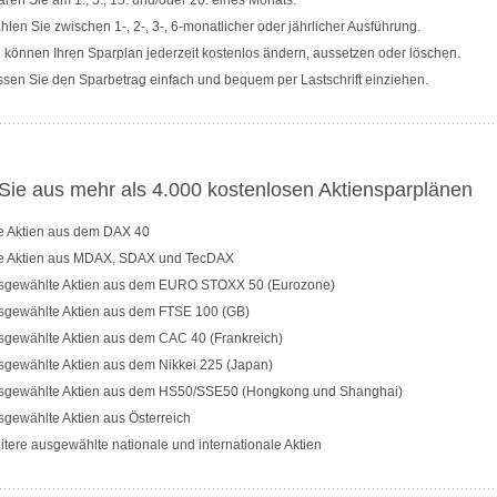
ren Sie am 1., 5., 15. und/oder 20. eines Monats.
len Sie zwischen 1-, 2-, 3-, 6-monatlicher oder jährlicher Ausführung.
 können Ihren Sparplan jederzeit kostenlos ändern, aussetzen oder löschen.
sen Sie den Sparbetrag einfach und bequem per Lastschrift einziehen.
ie aus mehr als 4.000 kostenlosen Aktiensparplänen
le Aktien aus dem DAX 40
le Aktien aus MDAX, SDAX und TecDAX
sgewählte Aktien aus dem EURO STOXX 50 (Eurozone)
sgewählte Aktien aus dem FTSE 100 (GB)
sgewählte Aktien aus dem CAC 40 (Frankreich)
sgewählte Aktien aus dem Nikkei 225 (Japan)
sgewählte Aktien aus dem HS50/SSE50 (Hongkong und Shanghai)
gewählte Aktien aus Österreich
tere ausgewählte nationale und internationale Aktien