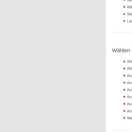
Spa
Wäh
Sie
Las
Wählen S
Al
Al
Au
Au
Au
Au
Au
Aus
Wei