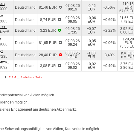
110,15
 AG
07.08.26
-0,46
Deutschland
81,46 EUR
-0,56%
EUR
0000
09:19
EUR
67,06 E
AG
07.08.26
+0,06
21,55 E
Deutschland
8,74 EUR
+0,69%
2805
09:05
EUR
7,78 E
CO..
06.08.26
+0,07
3,92 E
Deutschland
3,23 EUR
+2,22%
NAY5
17:35
EUR
0,00 E
129,20
E
07.08.26
+0,05
Deutschland
81,65 EUR
+0,06%
EUR
9006
09:24
EUR
75,55 E
VZ
06.06.25
-1,00
n.v. EU
Deutschland
28,40 EUR
-3,40%
7235
17:10
EUR
n.v. EU
RTM..
07.08.26
+0,02
3,75 E
Deutschland
3,08 EUR
+0,49%
3092
09:02
EUR
2,86 E
1
...
2
3
4
8
nächste Seite
ditepotenzial von Aktien möglich.
videnden möglich.
zieltes Engagement am deutschen Aktienmarkt.
e Schwankungsanfälligkeit von Aktien, Kursverluste möglich