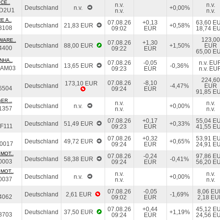
CE..
n.v.
n.v.
Deutschland
n.v.
+0,00%
D2U1
n.v.
n.v.
E A..
07.08.26
+0,13
63,60 E
Deutschland
21,83 EUR
+0,58%
3108
09:02
EUR
18,74 E
123,00
WARE..
07.08.26
+1,30
Deutschland
88,00 EUR
+1,50%
EUR
4400
09:22
EUR
65,00 E
NHA..
07.08.26
-0,05
n.v. EU
Deutschland
13,65 EUR
-0,36%
DAM03
09:23
EUR
n.v. EU
224,60
07.08.26
-8,10
173,10 EUR
Deutschland
-4,47%
EUR
6504
09:24
EUR
91,85 E
ER ..
n.v.
n.v.
Deutschland
n.v.
+0,00%
1357
n.v.
n.v.
07.08.26
+0,17
55,04 E
Deutschland
51,49 EUR
+0,33%
F111
09:23
EUR
41,55 E
07.08.26
+0,32
53,91 E
Deutschland
49,72 EUR
+0,65%
0017
09:24
EUR
24,91 E
MOT..
07.08.26
-0,24
97,86 E
Deutschland
58,38 EUR
-0,41%
0003
09:24
EUR
56,20 E
MOT..
n.v.
n.v.
Deutschland
n.v.
+0,00%
0037
n.v.
n.v.
07.08.26
-0,05
8,06 E
Deutschland
2,61 EUR
-1,69%
4062
09:02
EUR
2,18 E
07.08.26
+0,44
45,12 E
Deutschland
37,50 EUR
+1,19%
8703
09:24
EUR
24,56 E