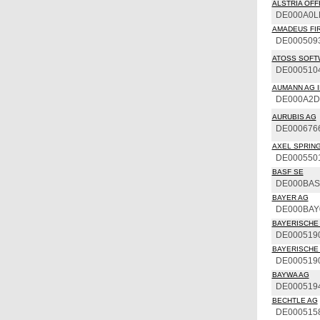
ALSTRIA OFFI
DE000A0L
AMADEUS FIR
DE000509
ATOSS SOFT
DE000510
AUMANN AG I
DE000A2
AURUBIS AG
DE000676
AXEL SPRING
DE000550
BASF SE
DE000BAS
BAYER AG
DE000BAY
BAYERISCHE 
DE000519
BAYERISCHE 
DE000519
BAYWA AG
DE000519
BECHTLE AG
DE000515