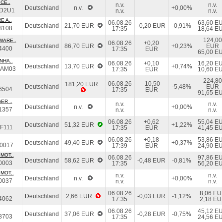
CE..
n.v.
n.v.
Deutschland
n.v.
+0,00%
D2U1
n.v.
n.v.
E A..
06.08.26
63,60 E
Deutschland
21,70 EUR
-0,20 EUR
-0,91%
3108
17:35
18,64 E
124,00
WARE..
06.08.26
+0,20
Deutschland
86,70 EUR
+0,23%
EUR
4400
17:35
EUR
65,00 E
NHA..
06.08.26
+0,10
16,20 E
Deutschland
13,70 EUR
+0,74%
DAM03
17:35
EUR
10,60 E
224,80
06.08.26
-10,50
181,20 EUR
Deutschland
-5,48%
EUR
6504
17:35
EUR
91,65 E
ER ..
n.v.
n.v.
Deutschland
n.v.
+0,00%
1357
n.v.
n.v.
06.08.26
+0,62
55,04 E
Deutschland
51,32 EUR
+1,22%
F111
17:35
EUR
41,45 E
06.08.26
+0,18
53,86 E
Deutschland
49,40 EUR
+0,37%
0017
17:39
EUR
24,90 E
MOT..
06.08.26
97,86 E
Deutschland
58,62 EUR
-0,48 EUR
-0,81%
0003
17:35
56,20 E
MOT..
n.v.
n.v.
Deutschland
n.v.
+0,00%
0037
n.v.
n.v.
06.08.26
8,06 E
Deutschland
2,66 EUR
-0,03 EUR
-1,12%
4062
17:35
2,18 E
06.08.26
45,12 E
Deutschland
37,06 EUR
-0,28 EUR
-0,75%
8703
17:35
24,56 E