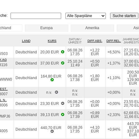
che:
chland
Europa
Amerika
As
DATUM /
JAHRESH
LAND
KURS
DIFF.ABS.
DIFF.REL.
UHRZEIT
JAHRESTI
06.08.26
+1,22
27,15 E
Deutschland
20,00 EUR
+6,50%
5503
17:35
EUR
18,20 E
K AG
25.10.24
+0,50
37,00 E
Deutschland
37,00 EUR
+1,37%
8116
11:49
EUR
32,60 E
200,50
06.08.26
+1,80
EUR
164,80 EUR
Deutschland
+1,10%
EWWW0
17:38
EUR
129,90
EUR
EST..
n.v.
n.v.
Deutschland
n.v.
+0,00%
8007
n.v.
n.v.
 N..
06.08.26
+0,00
23,55 E
Deutschland
23,30 EUR
+0,00%
3006
17:35
EUR
20,70 E
06.08.26
+0,89
62,68 E
Deutschland
39,13 EUR
+2,33%
WMPJ6
17:39
EUR
11,66 E
443,70
06.08.26
+4,10
EUR
440,70 EUR
Deutschland
+0,94%
4005
17:35
EUR
337,10
EUR