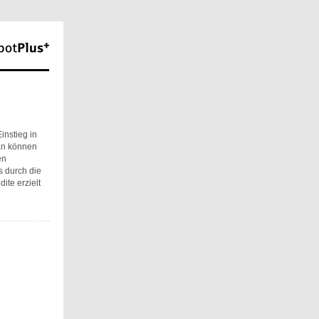
instieg in
lan können
en
s durch die
te erzielt