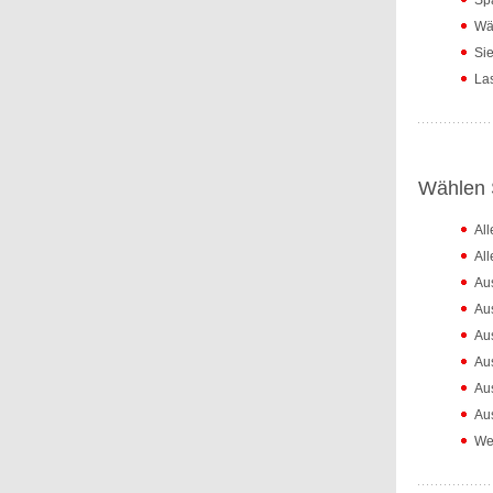
Spa
Wäh
Sie
Las
Wählen S
Al
Al
Au
Au
Au
Au
Au
Aus
Wei