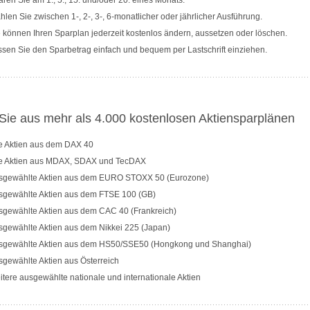
ren Sie am 1., 5., 15. und/oder 20. eines Monats.
len Sie zwischen 1-, 2-, 3-, 6-monatlicher oder jährlicher Ausführung.
 können Ihren Sparplan jederzeit kostenlos ändern, aussetzen oder löschen.
sen Sie den Sparbetrag einfach und bequem per Lastschrift einziehen.
ie aus mehr als 4.000 kostenlosen Aktiensparplänen
le Aktien aus dem DAX 40
le Aktien aus MDAX, SDAX und TecDAX
sgewählte Aktien aus dem EURO STOXX 50 (Eurozone)
sgewählte Aktien aus dem FTSE 100 (GB)
sgewählte Aktien aus dem CAC 40 (Frankreich)
sgewählte Aktien aus dem Nikkei 225 (Japan)
sgewählte Aktien aus dem HS50/SSE50 (Hongkong und Shanghai)
gewählte Aktien aus Österreich
tere ausgewählte nationale und internationale Aktien