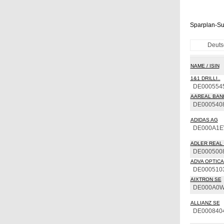
Sparplan-Su
Deuts
NAME / ISIN
1&1 DRILLI..
DE000554
AAREAL BAN
DE000540
ADIDAS AG
DE000A1
ADLER REAL 
DE000500
ADVA OPTICAL
DE000510
AIXTRON SE
DE000A0
ALLIANZ SE
DE000840