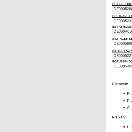
BEIERSDORF
DE000520
BERTRANDT 
DE000523
BET-AT-HOME.
DE000A0D
BILFINGER S
DE000590
BIOTEST AG 
DE000522
BORUSSIA DO
DE000549
Chancen:
Ren
Di
Ge
Risiken:
Hoh