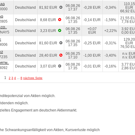
110,15
 AG
06.08.26
Deutschland
81,92 EUR
-0,28 EUR
-0,34%
EUR
0000
17:37
66,92 E
AG
06.08.26
21,55 E
Deutschland
8,68 EUR
-0,14 EUR
-1,59%
2805
17:35
7,78 E
CO..
06.08.26
+0,07
3,92 E
Deutschland
3,23 EUR
+2,22%
NAY5
17:35
EUR
0,00 E
129,20
E
06.08.26
Deutschland
81,60 EUR
-0,25 EUR
-0,31%
EUR
9006
17:35
76,50 E
VZ
06.06.25
n.v. EU
Deutschland
28,40 EUR
-1,00 EUR
-3,40%
7235
17:10
n.v. EU
RTM..
06.08.26
3,77 E
Deutschland
3,07 EUR
-0,01 EUR
-0,16%
3092
17:35
2,86 E
1
...
2
3
4
8
nächste Seite
ditepotenzial von Aktien möglich.
videnden möglich.
zieltes Engagement am deutschen Aktienmarkt.
e Schwankungsanfälligkeit von Aktien, Kursverluste möglich