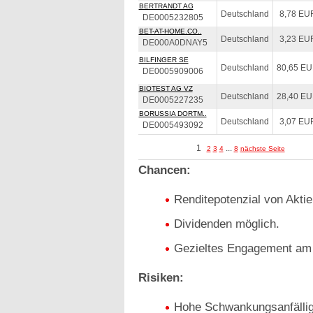
BERTRANDT AG
Deutschland
8,78 EU
DE0005232805
BET-AT-HOME.CO..
Deutschland
3,23 EU
DE000A0DNAY5
BILFINGER SE
Deutschland
80,65 E
DE0005909006
BIOTEST AG VZ
Deutschland
28,40 E
DE0005227235
BORUSSIA DORTM..
Deutschland
3,07 EU
DE0005493092
1
...
2
3
4
8
nächste Seite
Chancen:
Renditepotenzial von Aktie
Dividenden möglich.
Gezieltes Engagement am 
Risiken:
Hohe Schwankungsanfälligk