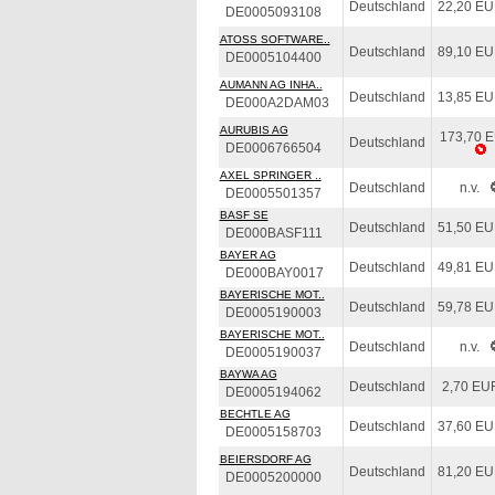
Deutschland
22,20 E
DE0005093108
ATOSS SOFTWARE..
Deutschland
89,10 E
DE0005104400
AUMANN AG INHA..
Deutschland
13,85 E
DE000A2DAM03
AURUBIS AG
173,70 
Deutschland
DE0006766504
AXEL SPRINGER ..
Deutschland
n.v.
DE0005501357
BASF SE
Deutschland
51,50 E
DE000BASF111
BAYER AG
Deutschland
49,81 E
DE000BAY0017
BAYERISCHE MOT..
Deutschland
59,78 E
DE0005190003
BAYERISCHE MOT..
Deutschland
n.v.
DE0005190037
BAYWA AG
Deutschland
2,70 EU
DE0005194062
BECHTLE AG
Deutschland
37,60 E
DE0005158703
BEIERSDORF AG
Deutschland
81,20 E
DE0005200000