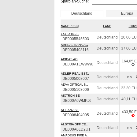
Sparplan-Suche:
Deutschland
Europa
NAME / ISIN
LAND
KUR
1&1 DRILLI..
Deutschland
20,00 E
DE0005545503
AAREAL BANK AG
Deutschland
37,00 E
DE0005408116
ADIDAS AG
164,05 
Deutschland
DE000A1EWWW0
ADLER REAL EST..
Deutschland
n.v.
DE0005008007
ADVA OPTICAL N..
Deutschland
23,30 E
DE0005103006
AIXTRON SE
Deutschland
40,11 E
DE000A0WMPJ6
ALLIANZ SE
433,50 
Deutschland
DE0008404005
ALSTRIA OFFICE..
Deutschland
n.v.
DE000A0LD2U1
AMADEUS FIRE A..