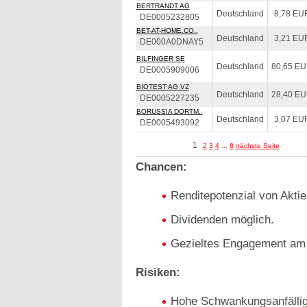
BERTRANDT AG
Deutschland
8,78 EU
DE0005232805
BET-AT-HOME.CO..
Deutschland
3,21 EU
DE000A0DNAY5
BILFINGER SE
Deutschland
80,65 E
DE0005909006
BIOTEST AG VZ
Deutschland
28,40 E
DE0005227235
BORUSSIA DORTM..
Deutschland
3,07 EU
DE0005493092
1
...
2
3
4
8
nächste Seite
Chancen:
Renditepotenzial von Aktie
Dividenden möglich.
Gezieltes Engagement am 
Risiken:
Hohe Schwankungsanfälligk