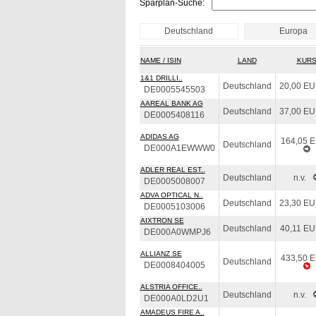
Sparplan-Suche:
Deutschland
Europa
NAME / ISIN
LAND
KUR
1&1 DRILLI..
Deutschland
20,00 E
DE0005545503
AAREAL BANK AG
Deutschland
37,00 E
DE0005408116
ADIDAS AG
164,05 
Deutschland
DE000A1EWWW0
ADLER REAL EST..
Deutschland
n.v.
DE0005008007
ADVA OPTICAL N..
Deutschland
23,30 E
DE0005103006
AIXTRON SE
Deutschland
40,11 E
DE000A0WMPJ6
ALLIANZ SE
433,50 
Deutschland
DE0008404005
ALSTRIA OFFICE..
Deutschland
n.v.
DE000A0LD2U1
AMADEUS FIRE A..