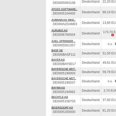
Deutschland
22,20 E
DE0005093108
ATOSS SOFTWARE..
Deutschland
89,10 E
DE0005104400
AUMANN AG INHA..
Deutschland
13,85 E
DE000A2DAM03
AURUBIS AG
173,70 
Deutschland
DE0006766504
AXEL SPRINGER ..
Deutschland
n.v.
DE0005501357
BASF SE
Deutschland
51,50 E
DE000BASF111
BAYER AG
Deutschland
49,81 E
DE000BAY0017
BAYERISCHE MOT..
Deutschland
59,78 E
DE0005190003
BAYERISCHE MOT..
Deutschland
n.v.
DE0005190037
BAYWA AG
Deutschland
2,70 EU
DE0005194062
BECHTLE AG
Deutschland
37,60 E
DE0005158703
BEIERSDORF AG
Deutschland
81,20 E
DE0005200000