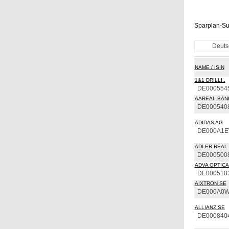
Sparplan-Su
Deuts
NAME / ISIN
1&1 DRILLI..
DE000554
AAREAL BAN
DE000540
ADIDAS AG
DE000A1
ADLER REAL 
DE000500
ADVA OPTICAL
DE000510
AIXTRON SE
DE000A0
ALLIANZ SE
DE000840