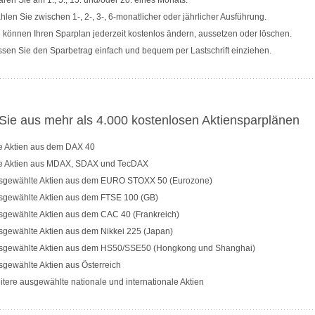
ren Sie am 1., 5., 15. und/oder 20. eines Monats.
len Sie zwischen 1-, 2-, 3-, 6-monatlicher oder jährlicher Ausführung.
 können Ihren Sparplan jederzeit kostenlos ändern, aussetzen oder löschen.
sen Sie den Sparbetrag einfach und bequem per Lastschrift einziehen.
ie aus mehr als 4.000 kostenlosen Aktiensparplänen
le Aktien aus dem DAX 40
le Aktien aus MDAX, SDAX und TecDAX
sgewählte Aktien aus dem EURO STOXX 50 (Eurozone)
sgewählte Aktien aus dem FTSE 100 (GB)
sgewählte Aktien aus dem CAC 40 (Frankreich)
sgewählte Aktien aus dem Nikkei 225 (Japan)
sgewählte Aktien aus dem HS50/SSE50 (Hongkong und Shanghai)
gewählte Aktien aus Österreich
tere ausgewählte nationale und internationale Aktien