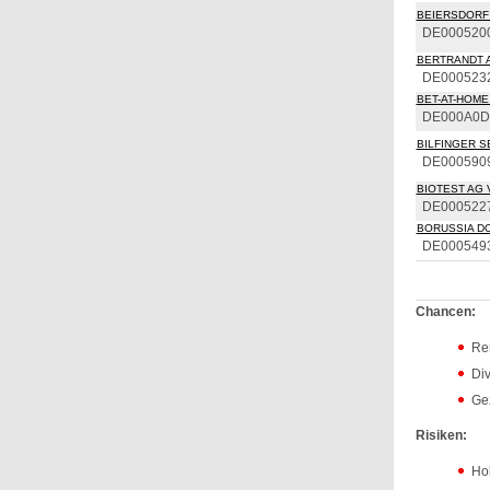
BEIERSDORF
DE000520
BERTRANDT 
DE000523
BET-AT-HOME.
DE000A0D
BILFINGER S
DE000590
BIOTEST AG 
DE000522
BORUSSIA DO
DE000549
Chancen:
Ren
Di
Ge
Risiken:
Hoh