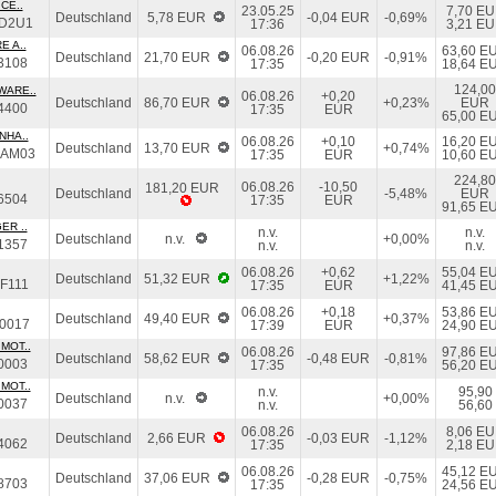
CE..
23.05.25
7,70 E
Deutschland
5,78 EUR
-0,04 EUR
-0,69%
D2U1
17:36
3,21 E
E A..
06.08.26
63,60 E
Deutschland
21,70 EUR
-0,20 EUR
-0,91%
3108
17:35
18,64 E
124,00
WARE..
06.08.26
+0,20
Deutschland
86,70 EUR
+0,23%
EUR
4400
17:35
EUR
65,00 E
NHA..
06.08.26
+0,10
16,20 E
Deutschland
13,70 EUR
+0,74%
DAM03
17:35
EUR
10,60 E
224,80
06.08.26
-10,50
181,20 EUR
Deutschland
-5,48%
EUR
6504
17:35
EUR
91,65 E
ER ..
n.v.
n.v.
Deutschland
n.v.
+0,00%
1357
n.v.
n.v.
06.08.26
+0,62
55,04 E
Deutschland
51,32 EUR
+1,22%
F111
17:35
EUR
41,45 E
06.08.26
+0,18
53,86 E
Deutschland
49,40 EUR
+0,37%
0017
17:39
EUR
24,90 E
MOT..
06.08.26
97,86 E
Deutschland
58,62 EUR
-0,48 EUR
-0,81%
0003
17:35
56,20 E
MOT..
n.v.
95,90
Deutschland
n.v.
+0,00%
0037
n.v.
56,60
06.08.26
8,06 E
Deutschland
2,66 EUR
-0,03 EUR
-1,12%
4062
17:35
2,18 E
06.08.26
45,12 E
Deutschland
37,06 EUR
-0,28 EUR
-0,75%
8703
17:35
24,56 E