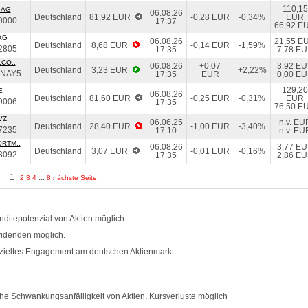
110,15
 AG
06.08.26
Deutschland
81,92 EUR
-0,28 EUR
-0,34%
EUR
0000
17:37
66,92 E
AG
06.08.26
21,55 E
Deutschland
8,68 EUR
-0,14 EUR
-1,59%
2805
17:35
7,78 E
CO..
06.08.26
+0,07
3,92 E
Deutschland
3,23 EUR
+2,22%
NAY5
17:35
EUR
0,00 E
129,20
E
06.08.26
Deutschland
81,60 EUR
-0,25 EUR
-0,31%
EUR
9006
17:35
76,50 E
VZ
06.06.25
n.v. EU
Deutschland
28,40 EUR
-1,00 EUR
-3,40%
7235
17:10
n.v. EU
RTM..
06.08.26
3,77 E
Deutschland
3,07 EUR
-0,01 EUR
-0,16%
3092
17:35
2,86 E
1
...
2
3
4
8
nächste Seite
ditepotenzial von Aktien möglich.
videnden möglich.
zieltes Engagement am deutschen Aktienmarkt.
e Schwankungsanfälligkeit von Aktien, Kursverluste möglich