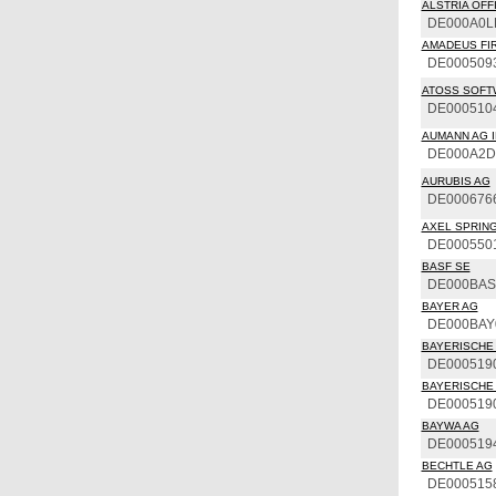
ALSTRIA OFFI
DE000A0L
AMADEUS FIR
DE000509
ATOSS SOFT
DE000510
AUMANN AG I
DE000A2
AURUBIS AG
DE000676
AXEL SPRING
DE000550
BASF SE
DE000BAS
BAYER AG
DE000BAY
BAYERISCHE 
DE000519
BAYERISCHE 
DE000519
BAYWA AG
DE000519
BECHTLE AG
DE000515