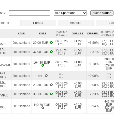
che:
chland
Europa
Amerika
As
DATUM /
JAHRESH
LAND
KURS
DIFF.ABS.
DIFF.REL.
UHRZEIT
JAHRESTI
06.08.26
+1,22
27,15 E
Deutschland
20,00 EUR
+6,50%
5503
17:35
EUR
18,20 E
K AG
25.10.24
+0,50
37,00 E
Deutschland
37,00 EUR
+1,37%
8116
11:49
EUR
32,60 E
200,50
06.08.26
+1,80
EUR
164,80 EUR
Deutschland
+1,10%
EWWW0
17:38
EUR
129,90
EUR
EST..
n.v.
n.v.
Deutschland
n.v.
+0,00%
8007
n.v.
n.v.
 N..
06.08.26
+0,00
23,55 E
Deutschland
23,30 EUR
+0,00%
3006
17:35
EUR
20,70 E
06.08.26
+0,89
62,68 E
Deutschland
39,13 EUR
+2,33%
WMPJ6
17:39
EUR
11,66 E
443,70
06.08.26
+4,10
EUR
440,70 EUR
Deutschland
+0,94%
4005
17:35
EUR
337,10
EUR