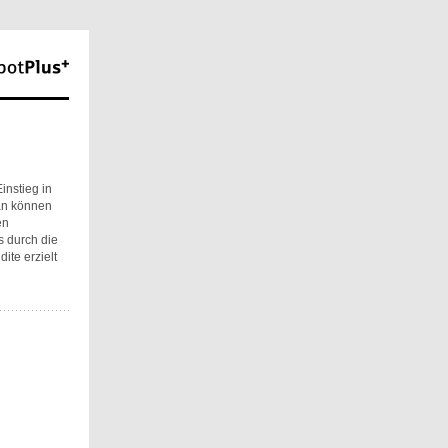
instieg in
lan können
en
s durch die
te erzielt