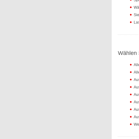
Spa
Wäh
Sie
Las
Wählen S
Al
Al
Au
Au
Au
Au
Au
Aus
Wei