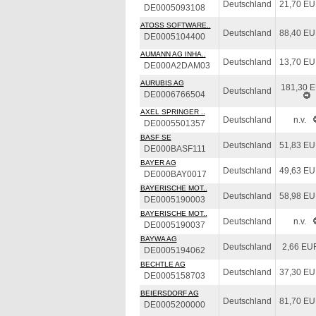
Deutschland
21,70 E
DE0005093108
ATOSS SOFTWARE..
Deutschland
88,40 E
DE0005104400
AUMANN AG INHA..
Deutschland
13,70 E
DE000A2DAM03
AURUBIS AG
181,30 
Deutschland
DE0006766504
AXEL SPRINGER ..
Deutschland
n.v.
DE0005501357
BASF SE
Deutschland
51,83 E
DE000BASF111
BAYER AG
Deutschland
49,63 E
DE000BAY0017
BAYERISCHE MOT..
Deutschland
58,98 E
DE0005190003
BAYERISCHE MOT..
Deutschland
n.v.
DE0005190037
BAYWA AG
Deutschland
2,66 EU
DE0005194062
BECHTLE AG
Deutschland
37,30 E
DE0005158703
BEIERSDORF AG
Deutschland
81,70 E
DE0005200000