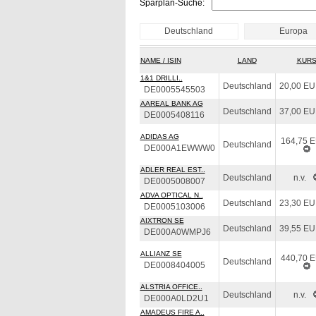
Sparplan-Suche:
Deutschland
Europa
NAME / ISIN
LAND
KUR
1&1 DRILLI..
Deutschland
20,00 E
DE0005545503
AAREAL BANK AG
Deutschland
37,00 E
DE0005408116
ADIDAS AG
164,75 
Deutschland
DE000A1EWWW0
ADLER REAL EST..
Deutschland
n.v.
DE0005008007
ADVA OPTICAL N..
Deutschland
23,30 E
DE0005103006
AIXTRON SE
Deutschland
39,55 E
DE000A0WMPJ6
ALLIANZ SE
440,70 
Deutschland
DE0008404005
ALSTRIA OFFICE..
Deutschland
n.v.
DE000A0LD2U1
AMADEUS FIRE A..