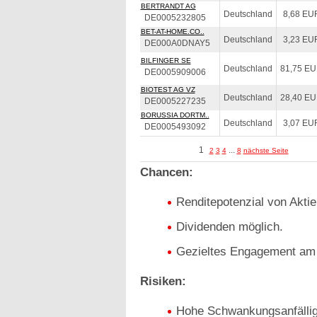
BERTRANDT AG
Deutschland
8,68 EU
DE0005232805
BET-AT-HOME.CO..
Deutschland
3,23 EU
DE000A0DNAY5
BILFINGER SE
Deutschland
81,75 E
DE0005909006
BIOTEST AG VZ
Deutschland
28,40 E
DE0005227235
BORUSSIA DORTM..
Deutschland
3,07 EU
DE0005493092
1
...
2
3
4
8
nächste Seite
Chancen:
Renditepotenzial von Aktie
Dividenden möglich.
Gezieltes Engagement am 
Risiken:
Hohe Schwankungsanfälligk