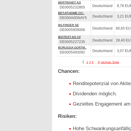
BERTRANDT AG
Deutschland
8,78 EU
DE0005232805
BET-AT-HOME.CO..
Deutschland
3,21 EU
DE000A0DNAY5
BILFINGER SE
Deutschland
80,65 E
DE0005909006
BIOTEST AG VZ
Deutschland
28,40 E
DE0005227235
BORUSSIA DORTM..
Deutschland
3,07 EU
DE0005493092
1
...
2
3
4
8
nächste Seite
Chancen:
Renditepotenzial von Aktie
Dividenden möglich.
Gezieltes Engagement am 
Risiken:
Hohe Schwankungsanfälligk