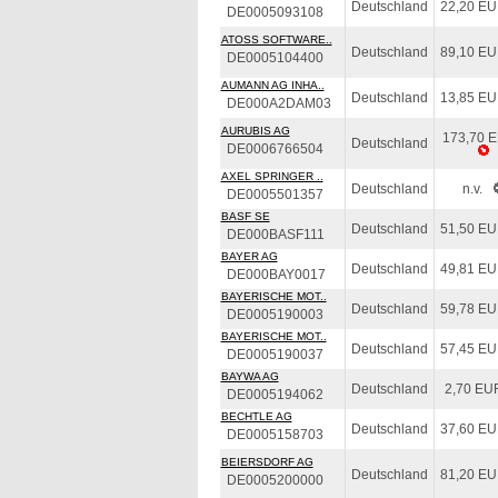
Deutschland
22,20 E
DE0005093108
ATOSS SOFTWARE..
Deutschland
89,10 E
DE0005104400
AUMANN AG INHA..
Deutschland
13,85 E
DE000A2DAM03
AURUBIS AG
173,70 
Deutschland
DE0006766504
AXEL SPRINGER ..
Deutschland
n.v.
DE0005501357
BASF SE
Deutschland
51,50 E
DE000BASF111
BAYER AG
Deutschland
49,81 E
DE000BAY0017
BAYERISCHE MOT..
Deutschland
59,78 E
DE0005190003
BAYERISCHE MOT..
Deutschland
57,45 E
DE0005190037
BAYWA AG
Deutschland
2,70 EU
DE0005194062
BECHTLE AG
Deutschland
37,60 E
DE0005158703
BEIERSDORF AG
Deutschland
81,20 E
DE0005200000