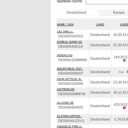
Sparplan-Suche:
Deutschland
Europa
NAME / ISIN
LAND
KUR
1&1 DRILLI..
Deutschland
20,00 E
DE0005545503
AAREAL BANK AG
Deutschland
37,00 E
DE0005408116
ADIDAS AG
164,05 
Deutschland
DE000A1EWWW0
ADLER REAL EST..
Deutschland
n.v.
DE0005008007
ADVA OPTICAL N..
Deutschland
23,30 E
DE0005103006
AIXTRON SE
Deutschland
40,11 E
DE000A0WMPJ6
ALLIANZ SE
433,50 
Deutschland
DE0008404005
ALSTRIA OFFICE..
Deutschland
5,78 EU
DE000A0LD2U1
AMADEUS FIRE A..