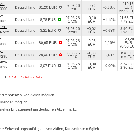
110,15
 AG
07.08.26
-0,72
Deutschland
81,20 EUR
-0,88%
EUR
0000
17:36
EUR
66,92 E
AG
07.08.26
+0,10
21,55 E
Deutschland
8,78 EUR
+1,15%
2805
17:35
EUR
7,78 E
CO..
07.08.26
+0,02
3,96 E
Deutschland
3,21 EUR
+0,63%
NAY5
22:02
EUR
1,94 E
129,20
E
07.08.26
-0,95
Deutschland
80,65 EUR
-1,16%
EUR
9006
17:35
EUR
76,50 E
VZ
06.06.25
-1,00
n.v. EU
Deutschland
28,40 EUR
-3,40%
7235
17:10
EUR
n.v. EU
RTM..
07.08.26
+0,00
3,74 E
Deutschland
3,07 EUR
+0,00%
3092
17:35
EUR
2,86 E
1
...
2
3
4
8
nächste Seite
ditepotenzial von Aktien möglich.
videnden möglich.
zieltes Engagement am deutschen Aktienmarkt.
e Schwankungsanfälligkeit von Aktien, Kursverluste möglich