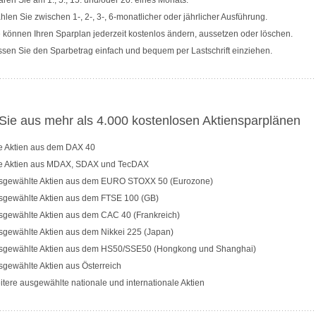
ren Sie am 1., 5., 15. und/oder 20. eines Monats.
len Sie zwischen 1-, 2-, 3-, 6-monatlicher oder jährlicher Ausführung.
 können Ihren Sparplan jederzeit kostenlos ändern, aussetzen oder löschen.
sen Sie den Sparbetrag einfach und bequem per Lastschrift einziehen.
ie aus mehr als 4.000 kostenlosen Aktiensparplänen
le Aktien aus dem DAX 40
le Aktien aus MDAX, SDAX und TecDAX
sgewählte Aktien aus dem EURO STOXX 50 (Eurozone)
sgewählte Aktien aus dem FTSE 100 (GB)
sgewählte Aktien aus dem CAC 40 (Frankreich)
sgewählte Aktien aus dem Nikkei 225 (Japan)
sgewählte Aktien aus dem HS50/SSE50 (Hongkong und Shanghai)
gewählte Aktien aus Österreich
tere ausgewählte nationale und internationale Aktien