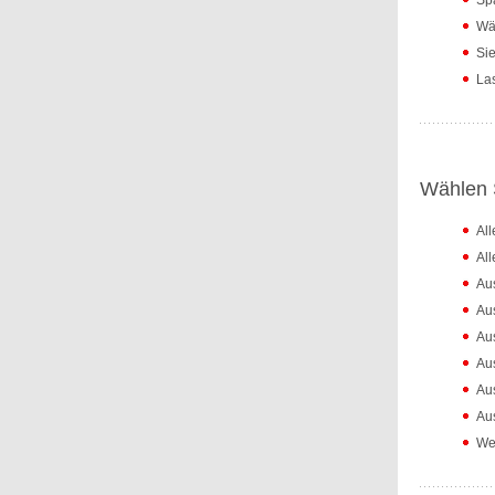
Spa
Wäh
Sie
Las
Wählen S
Al
Al
Au
Au
Au
Au
Au
Aus
Wei