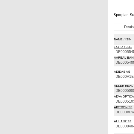
Sparplan-Su
Deuts
NAME / ISIN
1&1 DRILLI..
DE000554
AAREAL BAN
DE000540
ADIDAS AG
DE000A1
ADLER REAL 
DE000500
ADVA OPTICAL
DE000510
AIXTRON SE
DE000A0
ALLIANZ SE
DE000840