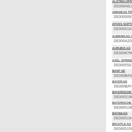
ALSTRIA OFFI
DE000A0L
AMADEUS FIR
DE000509
ATOSS SOFT
DE000510
AUMANN AG I
DE000A2
AURUBIS AG
DE000676
AXEL SPRING
DE000550
BASF SE
DE000BAS
BAYER AG
DE000BAY
BAYERISCHE 
DE000519
BAYERISCHE 
DE000519
BAYWA AG
DE000519
BECHTLE AG
DE000515