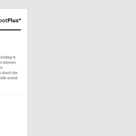
instieg in
lan können
en
s durch die
te erzielt