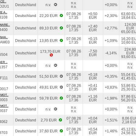
CE..
n.v.
n.v.
Deutschland
n.v.
+0,00%
D2U1
n.v.
n.v.
E A..
07.08.26
+0,50
63,60 E
Deutschland
22,20 EUR
+2,30%
3108
17:35
EUR
18,64 E
124,00
WARE..
07.08.26
+2,40
Deutschland
89,10 EUR
+2,77%
EUR
4400
17:35
EUR
65,00 E
NHA..
07.08.26
+0,15
16,20 E
Deutschland
13,85 EUR
+1,09%
DAM03
17:35
EUR
10,60 E
224,80
07.08.26
-7,50
173,70 EUR
Deutschland
-4,14%
EUR
6504
17:35
EUR
93,60 E
ER ..
n.v.
n.v.
Deutschland
n.v.
+0,00%
1357
n.v.
n.v.
07.08.26
+0,18
55,04 E
Deutschland
51,50 EUR
+0,35%
F111
17:35
EUR
41,45 E
07.08.26
+0,41
53,86 E
Deutschland
49,81 EUR
+0,83%
0017
17:35
EUR
25,30 E
MOT..
07.08.26
+1,16
97,86 E
Deutschland
59,78 EUR
+1,98%
0003
17:36
EUR
56,20 E
MOT..
n.v.
n.v.
Deutschland
n.v.
+0,00%
0037
n.v.
n.v.
07.08.26
+0,04
8,06 E
Deutschland
2,70 EUR
+1,51%
4062
17:35
EUR
2,18 E
07.08.26
+0,54
45,12 E
Deutschland
37,60 EUR
+1,46%
8703
17:35
EUR
24,56 E