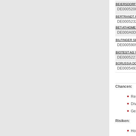
BEIERSDORF
DE000520
BERTRANDT 
DE000523
BET-AT-HOME.
DE000A0D
BILFINGER S
DE000590
BIOTEST AG 
DE000522
BORUSSIA DO
DE000549
Chancen:
Ren
Di
Ge
Risiken:
Hoh