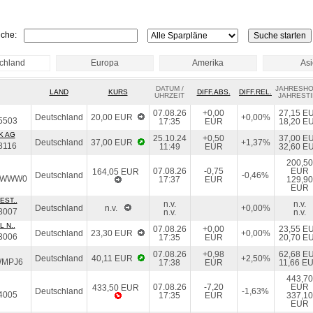
che:
chland
Europa
Amerika
As
DATUM /
JAHRESH
LAND
KURS
DIFF.ABS.
DIFF.REL.
UHRZEIT
JAHRESTI
07.08.26
+0,00
27,15 E
Deutschland
20,00 EUR
+0,00%
5503
17:35
EUR
18,20 E
K AG
25.10.24
+0,50
37,00 E
Deutschland
37,00 EUR
+1,37%
8116
11:49
EUR
32,60 E
200,50
07.08.26
-0,75
EUR
164,05 EUR
Deutschland
-0,46%
EWWW0
17:37
EUR
129,90
EUR
EST..
n.v.
n.v.
Deutschland
n.v.
+0,00%
8007
n.v.
n.v.
 N..
07.08.26
+0,00
23,55 E
Deutschland
23,30 EUR
+0,00%
3006
17:35
EUR
20,70 E
07.08.26
+0,98
62,68 E
Deutschland
40,11 EUR
+2,50%
WMPJ6
17:38
EUR
11,66 E
443,70
07.08.26
-7,20
EUR
433,50 EUR
Deutschland
-1,63%
4005
17:35
EUR
337,10
EUR