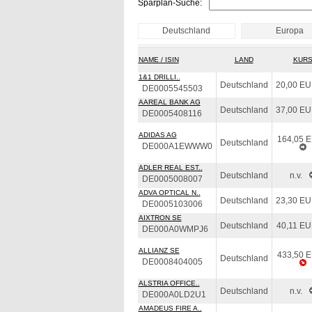
Sparplan-Suche:
Deutschland
Europa
NAME / ISIN
LAND
KUR
1&1 DRILLI..
Deutschland
20,00 E
DE0005545503
AAREAL BANK AG
Deutschland
37,00 E
DE0005408116
ADIDAS AG
164,05 
Deutschland
DE000A1EWWW0
ADLER REAL EST..
Deutschland
n.v.
DE0005008007
ADVA OPTICAL N..
Deutschland
23,30 E
DE0005103006
AIXTRON SE
Deutschland
40,11 E
DE000A0WMPJ6
ALLIANZ SE
433,50 
Deutschland
DE0008404005
ALSTRIA OFFICE..
Deutschland
n.v.
DE000A0LD2U1
AMADEUS FIRE A..