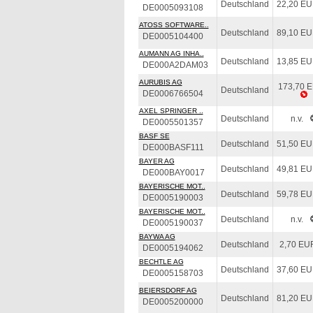
Deutschland
22,20 E
DE0005093108
ATOSS SOFTWARE..
Deutschland
89,10 E
DE0005104400
AUMANN AG INHA..
Deutschland
13,85 E
DE000A2DAM03
AURUBIS AG
173,70 
Deutschland
DE0006766504
AXEL SPRINGER ..
Deutschland
n.v.
DE0005501357
BASF SE
Deutschland
51,50 E
DE000BASF111
BAYER AG
Deutschland
49,81 E
DE000BAY0017
BAYERISCHE MOT..
Deutschland
59,78 E
DE0005190003
BAYERISCHE MOT..
Deutschland
n.v.
DE0005190037
BAYWA AG
Deutschland
2,70 EU
DE0005194062
BECHTLE AG
Deutschland
37,60 E
DE0005158703
BEIERSDORF AG
Deutschland
81,20 E
DE0005200000