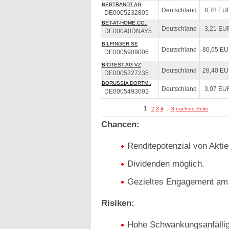
BERTRANDT AG
Deutschland
8,78 EU
DE0005232805
BET-AT-HOME.CO..
Deutschland
3,21 EU
DE000A0DNAY5
BILFINGER SE
Deutschland
80,65 E
DE0005909006
BIOTEST AG VZ
Deutschland
28,40 E
DE0005227235
BORUSSIA DORTM..
Deutschland
3,07 EU
DE0005493092
1
...
2
3
4
8
nächste Seite
Chancen:
Renditepotenzial von Aktie
Dividenden möglich.
Gezieltes Engagement am 
Risiken:
Hohe Schwankungsanfälligk