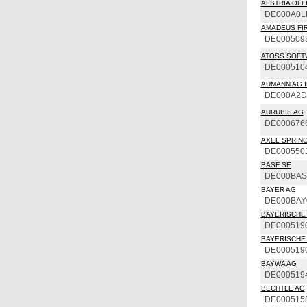
ALSTRIA OFFI
DE000A0L
AMADEUS FIR
DE000509
ATOSS SOFT
DE000510
AUMANN AG I
DE000A2
AURUBIS AG
DE000676
AXEL SPRING
DE000550
BASF SE
DE000BAS
BAYER AG
DE000BAY
BAYERISCHE 
DE000519
BAYERISCHE 
DE000519
BAYWA AG
DE000519
BECHTLE AG
DE000515