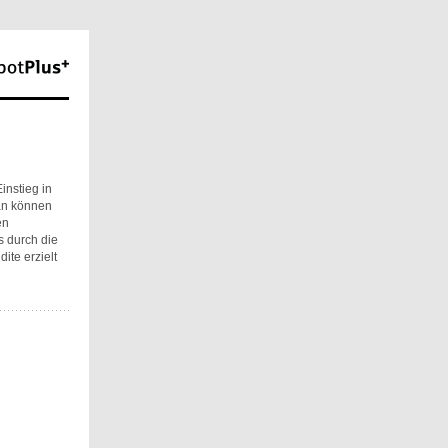
instieg in
lan können
en
s durch die
te erzielt