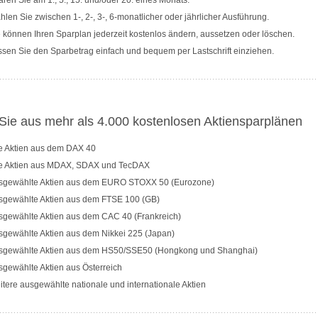
ren Sie am 1., 5., 15. und/oder 20. eines Monats.
len Sie zwischen 1-, 2-, 3-, 6-monatlicher oder jährlicher Ausführung.
 können Ihren Sparplan jederzeit kostenlos ändern, aussetzen oder löschen.
sen Sie den Sparbetrag einfach und bequem per Lastschrift einziehen.
ie aus mehr als 4.000 kostenlosen Aktiensparplänen
le Aktien aus dem DAX 40
le Aktien aus MDAX, SDAX und TecDAX
sgewählte Aktien aus dem EURO STOXX 50 (Eurozone)
sgewählte Aktien aus dem FTSE 100 (GB)
sgewählte Aktien aus dem CAC 40 (Frankreich)
sgewählte Aktien aus dem Nikkei 225 (Japan)
sgewählte Aktien aus dem HS50/SSE50 (Hongkong und Shanghai)
gewählte Aktien aus Österreich
tere ausgewählte nationale und internationale Aktien