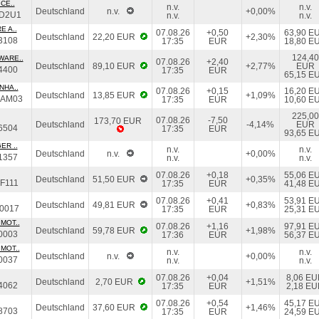
CE..
n.v.
n.v.
Deutschland
n.v.
+0,00%
D2U1
n.v.
n.v.
E A..
07.08.26
+0,50
63,90 E
Deutschland
22,20 EUR
+2,30%
3108
17:35
EUR
18,80 E
124,40
WARE..
07.08.26
+2,40
Deutschland
89,10 EUR
+2,77%
EUR
4400
17:35
EUR
65,15 E
NHA..
07.08.26
+0,15
16,20 E
Deutschland
13,85 EUR
+1,09%
DAM03
17:35
EUR
10,60 E
225,00
07.08.26
-7,50
173,70 EUR
Deutschland
-4,14%
EUR
6504
17:35
EUR
93,65 E
ER ..
n.v.
n.v.
Deutschland
n.v.
+0,00%
1357
n.v.
n.v.
07.08.26
+0,18
55,06 E
Deutschland
51,50 EUR
+0,35%
F111
17:35
EUR
41,48 E
07.08.26
+0,41
53,91 E
Deutschland
49,81 EUR
+0,83%
0017
17:35
EUR
25,31 E
MOT..
07.08.26
+1,16
97,91 E
Deutschland
59,78 EUR
+1,98%
0003
17:36
EUR
56,37 E
MOT..
n.v.
n.v.
Deutschland
n.v.
+0,00%
0037
n.v.
n.v.
07.08.26
+0,04
8,06 E
Deutschland
2,70 EUR
+1,51%
4062
17:35
EUR
2,18 E
07.08.26
+0,54
45,17 E
Deutschland
37,60 EUR
+1,46%
8703
17:35
EUR
24,59 E