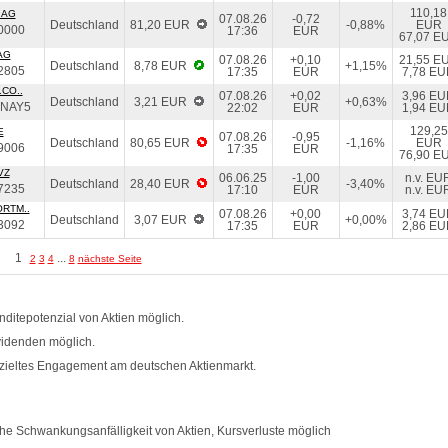
110,18
 AG
07.08.26
-0,72
Deutschland
81,20 EUR
-0,88%
EUR
0000
17:36
EUR
67,07 E
AG
07.08.26
+0,10
21,55 E
Deutschland
8,78 EUR
+1,15%
2805
17:35
EUR
7,78 E
CO..
07.08.26
+0,02
3,96 E
Deutschland
3,21 EUR
+0,63%
NAY5
22:02
EUR
1,94 E
129,25
E
07.08.26
-0,95
Deutschland
80,65 EUR
-1,16%
EUR
9006
17:35
EUR
76,90 E
VZ
06.06.25
-1,00
n.v. EU
Deutschland
28,40 EUR
-3,40%
7235
17:10
EUR
n.v. EU
RTM..
07.08.26
+0,00
3,74 E
Deutschland
3,07 EUR
+0,00%
3092
17:35
EUR
2,86 E
1
...
2
3
4
8
nächste Seite
ditepotenzial von Aktien möglich.
videnden möglich.
zieltes Engagement am deutschen Aktienmarkt.
e Schwankungsanfälligkeit von Aktien, Kursverluste möglich