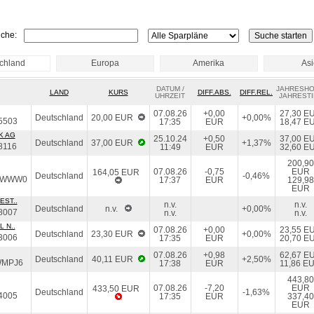
che:
chland
Europa
Amerika
As
DATUM /
JAHRESH
LAND
KURS
DIFF.ABS.
DIFF.REL.
UHRZEIT
JAHRESTI
07.08.26
+0,00
27,30 E
Deutschland
20,00 EUR
+0,00%
5503
17:35
EUR
18,47 E
K AG
25.10.24
+0,50
37,00 E
Deutschland
37,00 EUR
+1,37%
8116
11:49
EUR
32,60 E
200,90
07.08.26
-0,75
EUR
164,05 EUR
Deutschland
-0,46%
EWWW0
17:37
EUR
129,98
EUR
EST..
n.v.
n.v.
Deutschland
n.v.
+0,00%
8007
n.v.
n.v.
 N..
07.08.26
+0,00
23,55 E
Deutschland
23,30 EUR
+0,00%
3006
17:35
EUR
20,70 E
07.08.26
+0,98
62,67 E
Deutschland
40,11 EUR
+2,50%
WMPJ6
17:38
EUR
11,86 E
443,80
07.08.26
-7,20
EUR
433,50 EUR
Deutschland
-1,63%
4005
17:35
EUR
337,40
EUR