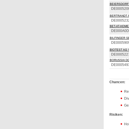
BEIERSDORF
DE000520
BERTRANDT 
DE000523
BET-AT-HOME.
DE000A0D
BILFINGER S
DE000590
BIOTEST AG 
DE000522
BORUSSIA DO
DE000549
Chancen:
Ren
Di
Ge
Risiken:
Hoh