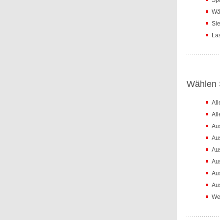
Spa
Wäh
Sie
Las
Wählen S
Al
Al
Au
Au
Au
Au
Au
Aus
Wei