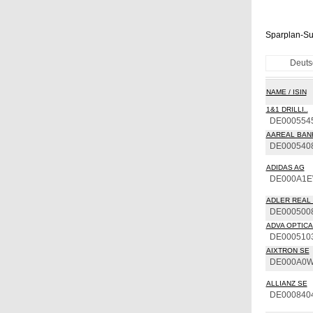
Sparplan-Su
Deuts
NAME / ISIN
1&1 DRILLI..
DE000554
AAREAL BAN
DE000540
ADIDAS AG
DE000A1
ADLER REAL 
DE000500
ADVA OPTICAL
DE000510
AIXTRON SE
DE000A0
ALLIANZ SE
DE000840