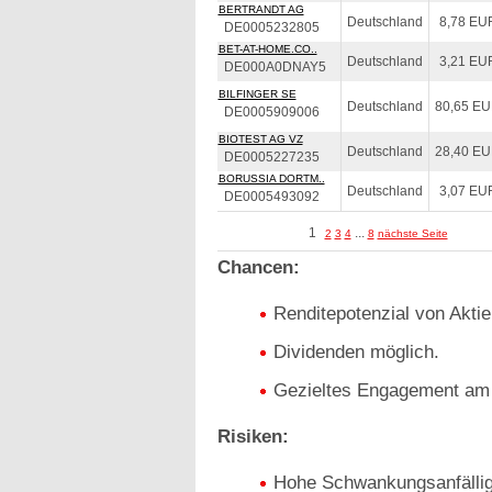
BERTRANDT AG
Deutschland
8,78 EU
DE0005232805
BET-AT-HOME.CO..
Deutschland
3,21 EU
DE000A0DNAY5
BILFINGER SE
Deutschland
80,65 E
DE0005909006
BIOTEST AG VZ
Deutschland
28,40 E
DE0005227235
BORUSSIA DORTM..
Deutschland
3,07 EU
DE0005493092
1
...
2
3
4
8
nächste Seite
Chancen:
Renditepotenzial von Aktie
Dividenden möglich.
Gezieltes Engagement am 
Risiken:
Hohe Schwankungsanfälligk