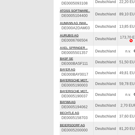
Deutschland
22,20 E
DE0005093108
ATOSS SOFTWARE..
Deutschland
89,10 E
DE0005104400
AUMANN AG INHA..
Deutschland
13,85 E
DE000A2DAM03
AURUBIS AG
173,70 
Deutschland
DE0006766504
AXEL SPRINGER ..
Deutschland
n.v.
DE0005501357
BASF SE
Deutschland
51,50 E
DE000BASF111
BAYER AG
Deutschland
49,81 E
DE000BAY0017
BAYERISCHE MOT..
Deutschland
59,78 E
DE0005190003
BAYERISCHE MOT..
Deutschland
n.v.
DE0005190037
BAYWA AG
Deutschland
2,70 EU
DE0005194062
BECHTLE AG
Deutschland
37,60 E
DE0005158703
BEIERSDORF AG
Deutschland
81,20 E
DE0005200000