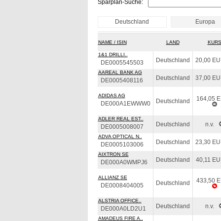
Sparplan-Suche:
Deutschland
Europa
NAME / ISIN
LAND
KUR
1&1 DRILLI..
Deutschland
20,00 E
DE0005545503
AAREAL BANK AG
Deutschland
37,00 E
DE0005408116
ADIDAS AG
164,05 
Deutschland
DE000A1EWWW0
ADLER REAL EST..
Deutschland
n.v.
DE0005008007
ADVA OPTICAL N..
Deutschland
23,30 E
DE0005103006
AIXTRON SE
Deutschland
40,11 E
DE000A0WMPJ6
ALLIANZ SE
433,50 
Deutschland
DE0008404005
ALSTRIA OFFICE..
Deutschland
n.v.
DE000A0LD2U1
AMADEUS FIRE A..