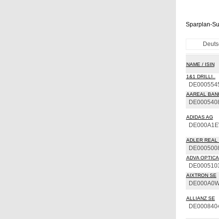
Sparplan-Su
Deuts
NAME / ISIN
1&1 DRILLI..
DE000554
AAREAL BAN
DE000540
ADIDAS AG
DE000A1
ADLER REAL 
DE000500
ADVA OPTICAL
DE000510
AIXTRON SE
DE000A0
ALLIANZ SE
DE000840