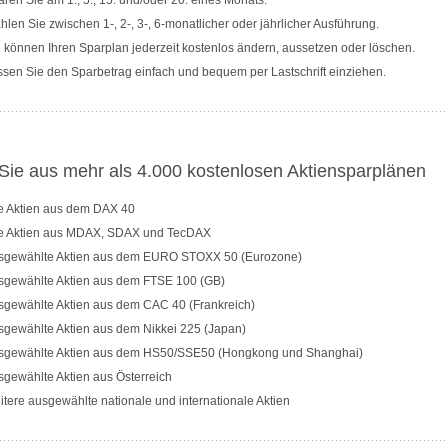
ren Sie am 1., 5., 15. und/oder 20. eines Monats.
len Sie zwischen 1-, 2-, 3-, 6-monatlicher oder jährlicher Ausführung.
 können Ihren Sparplan jederzeit kostenlos ändern, aussetzen oder löschen.
sen Sie den Sparbetrag einfach und bequem per Lastschrift einziehen.
ie aus mehr als 4.000 kostenlosen Aktiensparplänen
le Aktien aus dem DAX 40
le Aktien aus MDAX, SDAX und TecDAX
sgewählte Aktien aus dem EURO STOXX 50 (Eurozone)
sgewählte Aktien aus dem FTSE 100 (GB)
sgewählte Aktien aus dem CAC 40 (Frankreich)
sgewählte Aktien aus dem Nikkei 225 (Japan)
sgewählte Aktien aus dem HS50/SSE50 (Hongkong und Shanghai)
gewählte Aktien aus Österreich
tere ausgewählte nationale und internationale Aktien