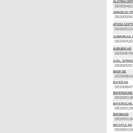
ALSTRIA OFFI
DE000A0L
AMADEUS FIR
DE000509
ATOSS SOFT
DE000510
AUMANN AG I
DE000A2
AURUBIS AG
DE000676
AXEL SPRING
DE000550
BASF SE
DE000BAS
BAYER AG
DE000BAY
BAYERISCHE 
DE000519
BAYERISCHE 
DE000519
BAYWA AG
DE000519
BECHTLE AG
DE000515