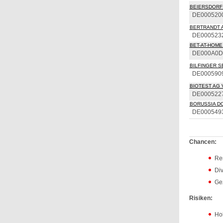
BEIERSDORF
DE000520
BERTRANDT 
DE000523
BET-AT-HOME.
DE000A0D
BILFINGER S
DE000590
BIOTEST AG 
DE000522
BORUSSIA DO
DE000549
Chancen:
Ren
Di
Ge
Risiken:
Hoh