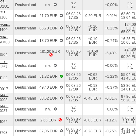
CE..
n.v.
n.v.
Deutschland
n.v.
+0,00%
D2U1
n.v.
n.v.
E A..
06.08.26
63,60 E
Deutschland
21,70 EUR
-0,20 EUR
-0,91%
3108
17:35
18,64 E
124,00
WARE..
06.08.26
+0,20
Deutschland
86,70 EUR
+0,23%
EUR
4400
17:35
EUR
65,00 E
NHA..
06.08.26
+0,10
16,25 E
Deutschland
13,70 EUR
+0,74%
DAM03
17:35
EUR
10,65 E
224,80
06.08.26
-10,50
181,20 EUR
Deutschland
-5,48%
EUR
6504
17:35
EUR
90,20 E
ER ..
n.v.
n.v.
Deutschland
n.v.
+0,00%
1357
n.v.
n.v.
06.08.26
+0,62
55,04 E
Deutschland
51,32 EUR
+1,22%
F111
17:35
EUR
41,45 E
06.08.26
+0,18
53,86 E
Deutschland
49,40 EUR
+0,37%
0017
17:39
EUR
24,81 E
MOT..
06.08.26
97,86 E
Deutschland
58,62 EUR
-0,48 EUR
-0,81%
0003
17:35
56,20 E
MOT..
n.v.
n.v.
Deutschland
n.v.
+0,00%
0037
n.v.
n.v.
06.08.26
8,06 E
Deutschland
2,66 EUR
-0,03 EUR
-1,12%
4062
17:35
2,18 E
06.08.26
45,12 E
Deutschland
37,06 EUR
-0,28 EUR
-0,75%
8703
17:35
24,56 E