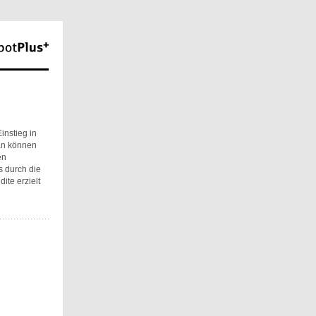
instieg in
lan können
en
s durch die
te erzielt