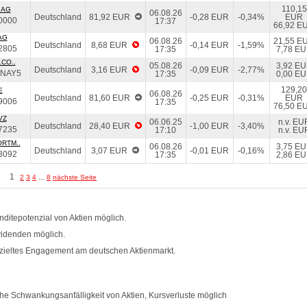
110,15
 AG
06.08.26
Deutschland
81,92 EUR
-0,28 EUR
-0,34%
EUR
0000
17:37
66,92 E
AG
06.08.26
21,55 E
Deutschland
8,68 EUR
-0,14 EUR
-1,59%
2805
17:35
7,78 E
CO..
05.08.26
3,92 E
Deutschland
3,16 EUR
-0,09 EUR
-2,77%
NAY5
17:35
0,00 E
129,20
E
06.08.26
Deutschland
81,60 EUR
-0,25 EUR
-0,31%
EUR
9006
17:35
76,50 E
VZ
06.06.25
n.v. EU
Deutschland
28,40 EUR
-1,00 EUR
-3,40%
7235
17:10
n.v. EU
RTM..
06.08.26
3,75 E
Deutschland
3,07 EUR
-0,01 EUR
-0,16%
3092
17:35
2,86 E
1
...
2
3
4
8
nächste Seite
ditepotenzial von Aktien möglich.
videnden möglich.
zieltes Engagement am deutschen Aktienmarkt.
e Schwankungsanfälligkeit von Aktien, Kursverluste möglich