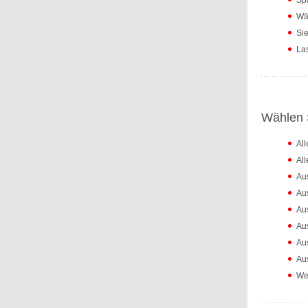
Spa
Wäh
Sie
Las
Wählen S
Al
Al
Au
Au
Au
Au
Au
Aus
Wei