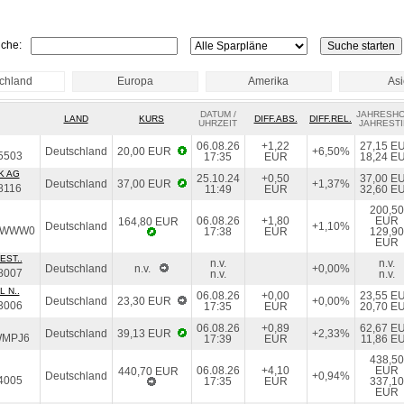
che:
chland
Europa
Amerika
As
DATUM /
JAHRESH
LAND
KURS
DIFF.ABS.
DIFF.REL.
UHRZEIT
JAHRESTI
06.08.26
+1,22
27,15 E
Deutschland
20,00 EUR
+6,50%
5503
17:35
EUR
18,24 E
K AG
25.10.24
+0,50
37,00 E
Deutschland
37,00 EUR
+1,37%
8116
11:49
EUR
32,60 E
200,50
06.08.26
+1,80
EUR
164,80 EUR
Deutschland
+1,10%
EWWW0
17:38
EUR
129,90
EUR
EST..
n.v.
n.v.
Deutschland
n.v.
+0,00%
8007
n.v.
n.v.
 N..
06.08.26
+0,00
23,55 E
Deutschland
23,30 EUR
+0,00%
3006
17:35
EUR
20,70 E
06.08.26
+0,89
62,67 E
Deutschland
39,13 EUR
+2,33%
WMPJ6
17:39
EUR
11,86 E
438,50
06.08.26
+4,10
EUR
440,70 EUR
Deutschland
+0,94%
4005
17:35
EUR
337,10
EUR