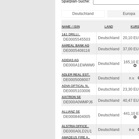
Sparplan-Suche:
Deutschland
Europa
NAME / ISIN
LAND
KUR
1&1 DRILLI..
Deutschland
20,10 E
DE0005545503
AAREAL BANK AG
Deutschland
37,00 E
DE0005408116
ADIDAS AG
165,10 
Deutschland
DE000A1EWWW0
ADLER REAL EST..
Deutschland
n.v.
DE0005008007
ADVA OPTICAL N..
Deutschland
23,30 E
DE0005103006
AIXTRON SE
Deutschland
40,47 E
DE000A0WMPJ6
ALLIANZ SE
441,10 
Deutschland
DE0008404005
ALSTRIA OFFICE..
Deutschland
n.v.
DE000A0LD2U1
AMADEUS FIRE A..