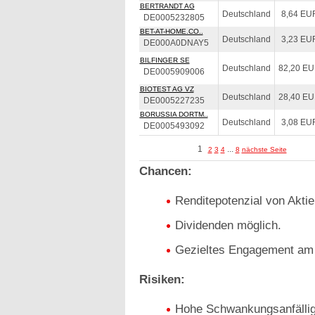
BERTRANDT AG
Deutschland
8,64 EU
DE0005232805
BET-AT-HOME.CO..
Deutschland
3,23 EU
DE000A0DNAY5
BILFINGER SE
Deutschland
82,20 E
DE0005909006
BIOTEST AG VZ
Deutschland
28,40 E
DE0005227235
BORUSSIA DORTM..
Deutschland
3,08 EU
DE0005493092
1
...
2
3
4
8
nächste Seite
Chancen:
Renditepotenzial von Aktie
Dividenden möglich.
Gezieltes Engagement am 
Risiken:
Hohe Schwankungsanfälligk