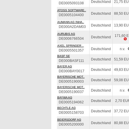
Deutschland
21,75 E
DE0005093108
ATOSS SOFTWARE..
Deutschland
88,50 E
DE0005104400
AUMANN AG INHA..
Deutschland
13,90 E
DE000A2DAM03
AURUBIS AG
171,60 
Deutschland
DE0006766504
AXEL SPRINGER ..
Deutschland
n.v.
DE0005501357
BASF SE
Deutschland
51,59 E
DE000BASF111
BAYER AG
Deutschland
49,83 E
DE000BAY0017
BAYERISCHE MOT..
Deutschland
59,08 E
DE0005190003
BAYERISCHE MOT..
Deutschland
n.v.
DE0005190037
BAYWA AG
Deutschland
2,70 EU
DE0005194062
BECHTLE AG
Deutschland
37,72 E
DE0005158703
BEIERSDORF AG
Deutschland
80,88 E
DE0005200000