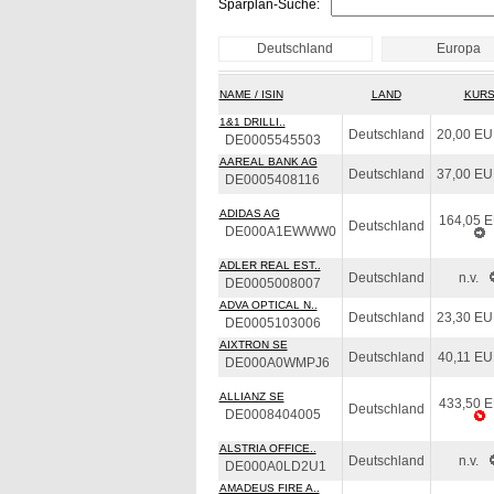
Sparplan-Suche:
Deutschland
Europa
NAME / ISIN
LAND
KUR
1&1 DRILLI..
Deutschland
20,00 E
DE0005545503
AAREAL BANK AG
Deutschland
37,00 E
DE0005408116
ADIDAS AG
164,05 
Deutschland
DE000A1EWWW0
ADLER REAL EST..
Deutschland
n.v.
DE0005008007
ADVA OPTICAL N..
Deutschland
23,30 E
DE0005103006
AIXTRON SE
Deutschland
40,11 E
DE000A0WMPJ6
ALLIANZ SE
433,50 
Deutschland
DE0008404005
ALSTRIA OFFICE..
Deutschland
n.v.
DE000A0LD2U1
AMADEUS FIRE A..