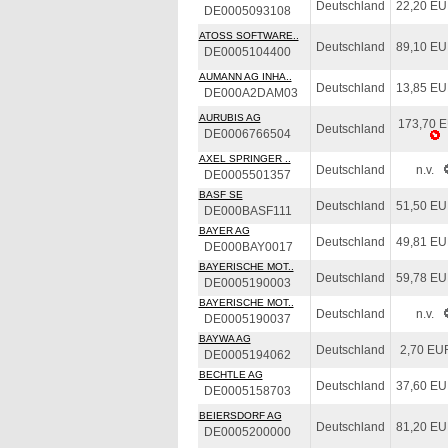
Deutschland
22,20 E
DE0005093108
ATOSS SOFTWARE..
Deutschland
89,10 E
DE0005104400
AUMANN AG INHA..
Deutschland
13,85 E
DE000A2DAM03
AURUBIS AG
173,70 
Deutschland
DE0006766504
AXEL SPRINGER ..
Deutschland
n.v.
DE0005501357
BASF SE
Deutschland
51,50 E
DE000BASF111
BAYER AG
Deutschland
49,81 E
DE000BAY0017
BAYERISCHE MOT..
Deutschland
59,78 E
DE0005190003
BAYERISCHE MOT..
Deutschland
n.v.
DE0005190037
BAYWA AG
Deutschland
2,70 EU
DE0005194062
BECHTLE AG
Deutschland
37,60 E
DE0005158703
BEIERSDORF AG
Deutschland
81,20 E
DE0005200000