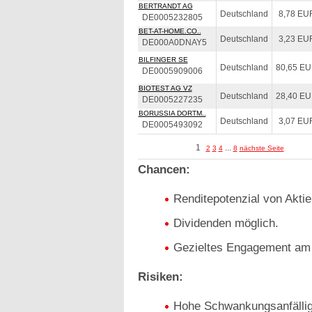
BERTRANDT AG
Deutschland
8,78 EU
DE0005232805
BET-AT-HOME.CO..
Deutschland
3,23 EU
DE000A0DNAY5
BILFINGER SE
Deutschland
80,65 E
DE0005909006
BIOTEST AG VZ
Deutschland
28,40 E
DE0005227235
BORUSSIA DORTM..
Deutschland
3,07 EU
DE0005493092
1
...
2
3
4
8
nächste Seite
Chancen:
Renditepotenzial von Aktie
Dividenden möglich.
Gezieltes Engagement am 
Risiken:
Hohe Schwankungsanfälligk