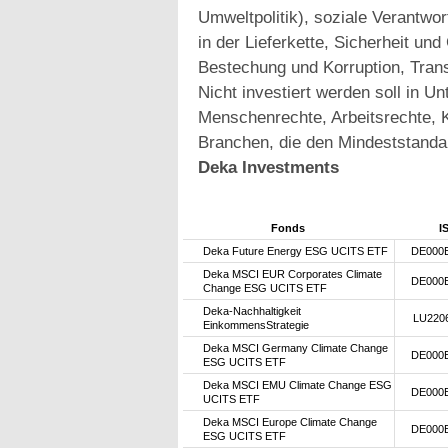
Umweltpolitik), soziale Verantwo
in der Lieferkette, Sicherheit u
Bestechung und Korruption, Trans
Nicht investiert werden soll in 
Menschenrechte, Arbeitsrechte, K
Branchen, die den Mindeststanda
Deka Investments
Fonds
I
Deka Future Energy ESG UCITS ETF
DE000
Deka MSCI EUR Corporates Climate
DE000
Change ESG UCITS ETF
Deka-Nachhaltigkeit
LU220
EinkommensStrategie
Deka MSCI Germany Climate Change
DE000
ESG UCITS ETF
Deka MSCI EMU Climate Change ESG
DE000
UCITS ETF
Deka MSCI Europe Climate Change
DE000
ESG UCITS ETF