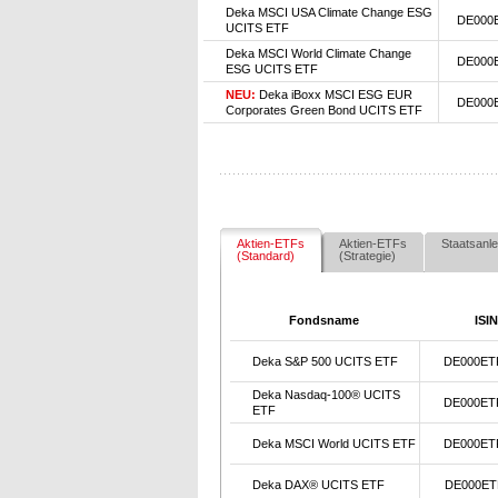
Deka MSCI USA Climate Change ESG
DE000
UCITS ETF
Deka MSCI World Climate Change
DE000
ESG UCITS ETF
NEU:
Deka iBoxx MSCI ESG EUR
DE000
Corporates Green Bond UCITS ETF
Aktien-ETFs
Aktien-ETFs
Staatsanle
(Standard)
(Strategie)
Fondsname
ISIN
Deka S&P 500 UCITS ETF
DE000ET
Deka Nasdaq-100® UCITS
DE000ET
ETF
Deka MSCI World UCITS ETF
DE000ET
Deka DAX® UCITS ETF
DE000ET