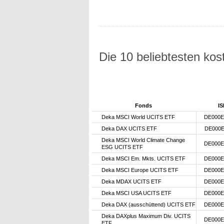
Die 10 beliebtesten ko
Fonds
IS
Deka MSCI World UCITS ETF
DE000E
Deka DAX UCITS ETF
DE000E
Deka MSCI World Climate Change
DE000E
ESG UCITS ETF
Deka MSCI Em. Mkts. UCITS ETF
DE000E
Deka MSCI Europe UCITS ETF
DE000E
Deka MDAX UCITS ETF
DE000E
Deka MSCI USA UCITS ETF
DE000E
Deka DAX (ausschüttend) UCITS ETF
DE000E
Deka DAXplus Maximum Div. UCITS
DE000E
ETF