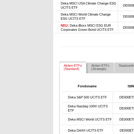
Deka MSCI USA Climate Change ESG
DE000
UCITS ETF
Deka MSCI World Climate Change
DE000
ESG UCITS ETF
NEU:
Deka iBoxx MSCI ESG EUR
DE000
Corporates Green Bond UCITS ETF
Aktien-ETFs
Aktien-ETFs
Staatsanle
(Standard)
(Strategie)
Fondsname
ISIN
Deka S&P 500 UCITS ETF
DE000ET
Deka Nasdaq-100® UCITS
DE000ET
ETF
Deka MSCI World UCITS ETF
DE000ET
Deka DAX® UCITS ETF
DE000ET