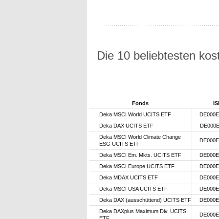
Die 10 beliebtesten ko
Fonds
IS
Deka MSCI World UCITS ETF
DE000E
Deka DAX UCITS ETF
DE000E
Deka MSCI World Climate Change
DE000E
ESG UCITS ETF
Deka MSCI Em. Mkts. UCITS ETF
DE000E
Deka MSCI Europe UCITS ETF
DE000E
Deka MDAX UCITS ETF
DE000E
Deka MSCI USA UCITS ETF
DE000E
Deka DAX (ausschüttend) UCITS ETF
DE000E
Deka DAXplus Maximum Div. UCITS
DE000E
ETF