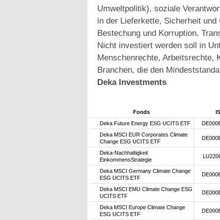
Umweltpolitik), soziale Verantwo
in der Lieferkette, Sicherheit u
Bestechung und Korruption, Trans
Nicht investiert werden soll in 
Menschenrechte, Arbeitsrechte, K
Branchen, die den Mindeststanda
Deka Investments
Fonds
I
Deka Future Energy ESG UCITS ETF
DE000
Deka MSCI EUR Corporates Climate
DE000
Change ESG UCITS ETF
Deka-Nachhaltigkeit
LU220
EinkommensStrategie
Deka MSCI Germany Climate Change
DE000
ESG UCITS ETF
Deka MSCI EMU Climate Change ESG
DE000
UCITS ETF
Deka MSCI Europe Climate Change
DE000
ESG UCITS ETF