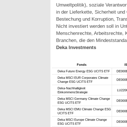
Umweltpolitik), soziale Verantwo
in der Lieferkette, Sicherheit u
Bestechung und Korruption, Trans
Nicht investiert werden soll in 
Menschenrechte, Arbeitsrechte, K
Branchen, die den Mindeststanda
Deka Investments
Fonds
I
Deka Future Energy ESG UCITS ETF
DE000
Deka MSCI EUR Corporates Climate
DE000
Change ESG UCITS ETF
Deka-Nachhaltigkeit
LU220
EinkommensStrategie
Deka MSCI Germany Climate Change
DE000
ESG UCITS ETF
Deka MSCI EMU Climate Change ESG
DE000
UCITS ETF
Deka MSCI Europe Climate Change
DE000
ESG UCITS ETF