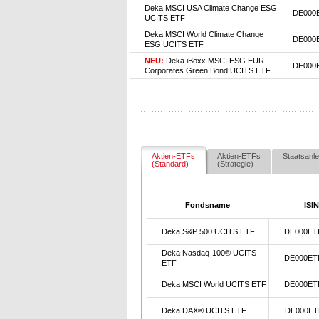
Deka MSCI USA Climate Change ESG
DE000
UCITS ETF
Deka MSCI World Climate Change
DE000
ESG UCITS ETF
NEU:
Deka iBoxx MSCI ESG EUR
DE000
Corporates Green Bond UCITS ETF
Aktien-ETFs
Aktien-ETFs
Staatsanle
(Standard)
(Strategie)
Fondsname
ISIN
Deka S&P 500 UCITS ETF
DE000ET
Deka Nasdaq-100® UCITS
DE000ET
ETF
Deka MSCI World UCITS ETF
DE000ET
Deka DAX® UCITS ETF
DE000ET