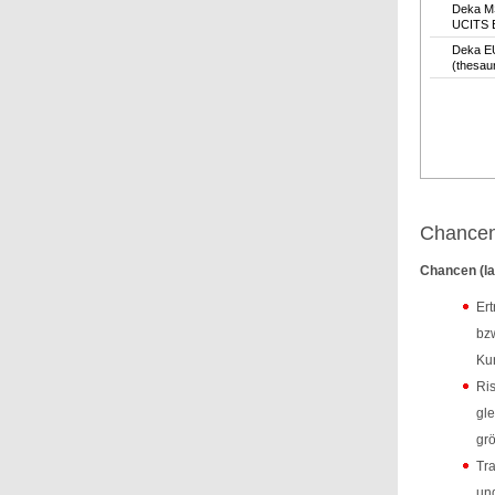
Deka M
UCITS 
Deka E
(thesau
Chancen
Chancen (la
Ert
bzw
Kur
Ris
gle
grö
Tra
und