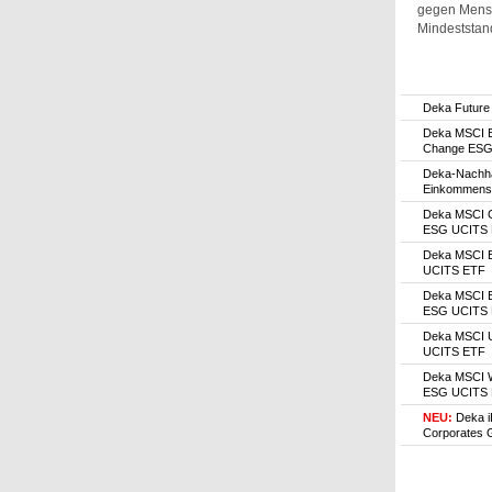
gegen Mensch
Mindeststan
Deka Futur
Deka MSCI E
Change ESG
Deka-Nachhal
EinkommensS
Deka MSCI 
ESG UCITS
Deka MSCI 
UCITS ETF
Deka MSCI E
ESG UCITS
Deka MSCI 
UCITS ETF
Deka MSCI W
ESG UCITS
NEU:
Deka 
Corporates 