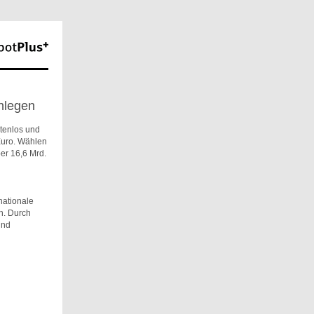
nlegen
stenlos und
Euro. Wählen
er 16,6 Mrd.
nationale
n. Durch
und