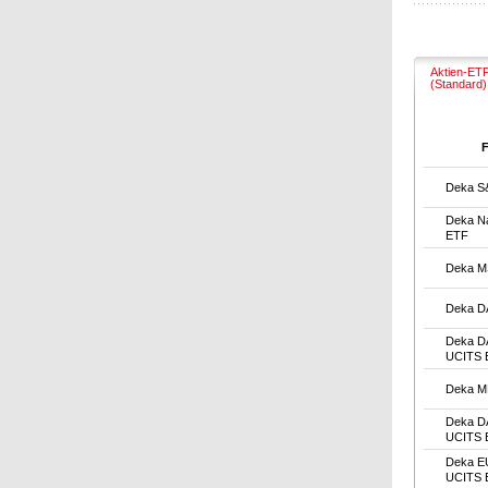
Aktien-ET
(Standard)
Deka S
Deka N
ETF
Deka M
Deka D
Deka D
UCITS 
Deka M
Deka DA
UCITS 
Deka E
UCITS 