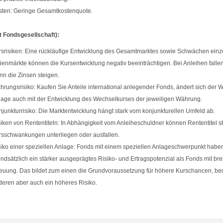
sten: Geringe Gesamtkostenquote.
t Fondsgesellschaft):
srisiken: Eine rückläufige Entwicklung des Gesamtmarktes sowie Schwächen einz
ienmärkte können die Kursentwicklung negativ beeinträchtigen. Bei Anleihen fallen
n die Zinsen steigen.
rungsrisiko: Kaufen Sie Anteile international anlegender Fonds, ändert sich der We
age auch mit der Entwicklung des Wechselkurses der jeweiligen Währung.
junkturrisiko: Die Marktentwicklung hängt stark vom konjunkturellen Umfeld ab.
iken von Rententiteln: In Abhängigkeit vom Anleiheschuldner können Rententitel s
rsschwankungen unterliegen oder ausfallen.
iko einer speziellen Anlage: Fonds mit einem speziellen Anlageschwerpunkt habe
ndsätzlich ein stärker ausgeprägtes Risiko- und Ertragspotenzial als Fonds mit brei
euung. Das bildet zum einen die Grundvoraussetzung für höhere Kurschancen, be
eren aber auch ein höheres Risiko.