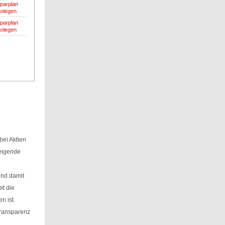
parplan
anlegen
parplan
anlegen
ei Aktien
teigende
und damit
it die
n ist.
Transparenz