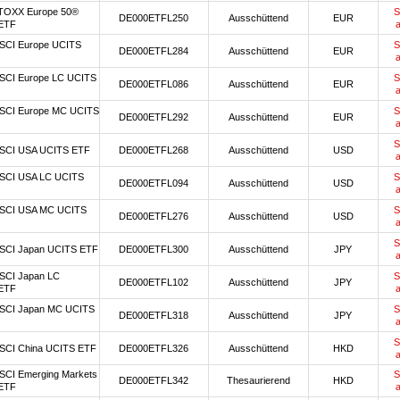
TOXX Europe 50®
S
DE000ETFL250
Ausschüttend
EUR
ETF
SCI Europe UCITS
S
DE000ETFL284
Ausschüttend
EUR
SCI Europe LC UCITS
S
DE000ETFL086
Ausschüttend
EUR
SCI Europe MC UCITS
S
DE000ETFL292
Ausschüttend
EUR
S
SCI USA UCITS ETF
DE000ETFL268
Ausschüttend
USD
SCI USA LC UCITS
S
DE000ETFL094
Ausschüttend
USD
SCI USA MC UCITS
S
DE000ETFL276
Ausschüttend
USD
S
SCI Japan UCITS ETF
DE000ETFL300
Ausschüttend
JPY
SCI Japan LC
S
DE000ETFL102
Ausschüttend
JPY
ETF
SCI Japan MC UCITS
S
DE000ETFL318
Ausschüttend
JPY
S
SCI China UCITS ETF
DE000ETFL326
Ausschüttend
HKD
SCI Emerging Markets
S
DE000ETFL342
Thesaurierend
HKD
ETF