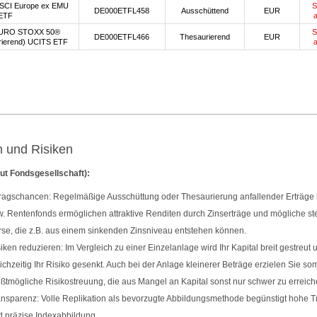
SCI Europe ex EMU
S
DE000ETFL458
Ausschüttend
EUR
ETF
URO STOXX 50®
S
DE000ETFL466
Thesaurierend
EUR
rierend) UCITS ETF
 und Risiken
ut Fondsgesellschaft):
ragschancen: Regelmäßige Ausschüttung oder Thesaurierung anfallender Erträge b
. Rentenfonds ermöglichen attraktive Renditen durch Zinserträge und mögliche s
se, die z.B. aus einem sinkenden Zinsniveau entstehen können.
iken reduzieren: Im Vergleich zu einer Einzelanlage wird Ihr Kapital breit gestreut 
ichzeitig Ihr Risiko gesenkt. Auch bei der Anlage kleinerer Beträge erzielen Sie som
ßtmögliche Risikostreuung, die aus Mangel an Kapital sonst nur schwer zu erreiche
nsparenz: Volle Replikation als bevorzugte Abbildungsmethode begünstigt hohe 
 präzise Indexabbildung.