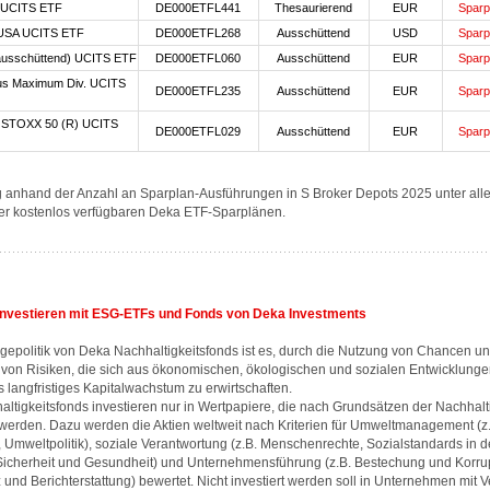
UCITS ETF
DE000ETFL441
Thesaurierend
EUR
Sparp
USA UCITS ETF
DE000ETFL268
Ausschüttend
USD
Sparp
usschüttend) UCITS ETF
DE000ETFL060
Ausschüttend
EUR
Sparp
s Maximum Div. UCITS
DE000ETFL235
Ausschüttend
EUR
Sparp
STOXX 50 (R) UCITS
DE000ETFL029
Ausschüttend
EUR
Sparp
 anhand der Anzahl an Sparplan-Ausführungen in S Broker Depots 2025 unter alle
er kostenlos verfügbaren Deka ETF-Sparplänen.
investieren mit ESG-ETFs und Fonds von Deka Investments
agepolitik von Deka Nachhaltigkeitsfonds ist es, durch die Nutzung von Chancen un
von Risiken, die sich aus ökonomischen, ökologischen und sozialen Entwicklunge
is langfristiges Kapitalwachstum zu erwirtschaften.
ltigkeitsfonds investieren nur in Wertpapiere, die nach Grundsätzen der Nachhalti
werden. Dazu werden die Aktien weltweit nach Kriterien für Umweltmanagement (z
 Umweltpolitik), soziale Verantwortung (z.B. Menschenrechte, Sozialstandards in d
 Sicherheit und Gesundheit) und Unternehmensführung (z.B. Bestechung und Korrup
und Berichterstattung) bewertet. Nicht investiert werden soll in Unternehmen mit 