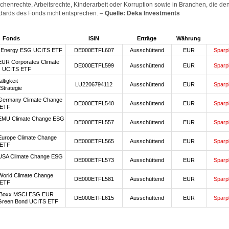
enrechte, Arbeitsrechte, Kinderarbeit oder Korruption sowie in Branchen, die de
dards des Fonds nicht entsprechen. –
Quelle: Deka Investments
Fonds
ISIN
Erträge
Währung
e Energy ESG UCITS ETF
DE000ETFL607
Ausschüttend
EUR
Sparp
UR Corporates Climate
DE000ETFL599
Ausschüttend
EUR
Sparp
 UCITS ETF
tigkeit
LU2206794112
Ausschüttend
EUR
Sparp
trategie
Germany Climate Change
DE000ETFL540
Ausschüttend
EUR
Sparp
 ETF
EMU Climate Change ESG
DE000ETFL557
Ausschüttend
EUR
Sparp
urope Climate Change
DE000ETFL565
Ausschüttend
EUR
Sparp
 ETF
USA Climate Change ESG
DE000ETFL573
Ausschüttend
EUR
Sparp
orld Climate Change
DE000ETFL581
Ausschüttend
EUR
Sparp
 ETF
iBoxx MSCI ESG EUR
DE000ETFL615
Ausschüttend
EUR
Sparp
Green Bond UCITS ETF