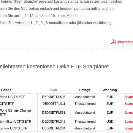
 können Ihren Sparplan jederzeit kostenlos ändern, aussetzen oder löschen.
sen Sie den Sparbetrag einfach und bequem per Lastschrift einziehen.
ren Sie am 1., 5., 15. und/oder 20. eines Monats.
len Sie zwischen 1-, 2-, 3-, 6-monatlicher oder jährlicher Ausführung.
Informati
eliebtesten kostenlosen Deka ETF-Sparpläne*
Fonds
ISIN
Erträge
Währung
World UCITS ETF
DE000ETFL508
Ausschüttend
EUR
Sparp
CITS ETF
DE000ETFL011
Thesaurierend
EUR
Sparp
orld Climate Change
DE000ETFL581
Ausschüttend
EUR
Sparp
 ETF
Em. Mkts. UCITS ETF
DE000ETFL342
Thesaurierend
USD
Sparp
Europe UCITS ETF
DE000ETFL284
Ausschüttend
EUR
Sparp