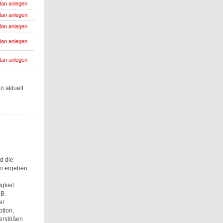
lan anlegen
lan anlegen
lan anlegen
lan anlegen
lan anlegen
n aktuell
d die
n ergeben,
gkeit
.B.
er
tion,
Verstößen