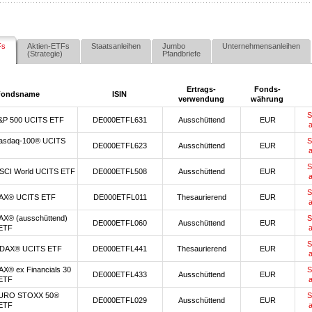
Fs
Aktien-ETFs
Staatsanleihen
Jumbo
Unternehmensanleihen
(Strategie)
Pfandbriefe
Ertrags-
Fonds-
Fondsname
ISIN
verwendung
währung
S
&P 500 UCITS ETF
DE000ETFL631
Ausschüttend
EUR
asdaq-100® UCITS
S
DE000ETFL623
Ausschüttend
EUR
S
SCI World UCITS ETF
DE000ETFL508
Ausschüttend
EUR
S
AX® UCITS ETF
DE000ETFL011
Thesaurierend
EUR
AX® (ausschüttend)
S
DE000ETFL060
Ausschüttend
EUR
ETF
S
DAX® UCITS ETF
DE000ETFL441
Thesaurierend
EUR
X® ex Financials 30
S
DE000ETFL433
Ausschüttend
EUR
ETF
URO STOXX 50®
S
DE000ETFL029
Ausschüttend
EUR
ETF