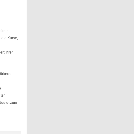
elner
 die Kurse,
rt Ihrer
tärkeren
n
ter
deutet zum