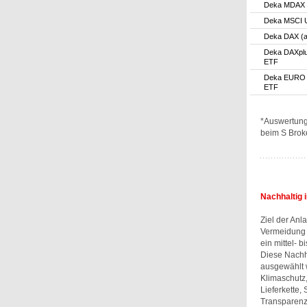
Deka MDAX 
Deka MSCI 
Deka DAX (a
Deka DAXplu
ETF
Deka EURO 
ETF
*Auswertung
beim S Brok
Nachhaltig 
Ziel der Anl
Vermeidung 
ein mittel- b
Diese Nachha
ausgewählt 
Klimaschutz,
Lieferkette,
Transparenz 