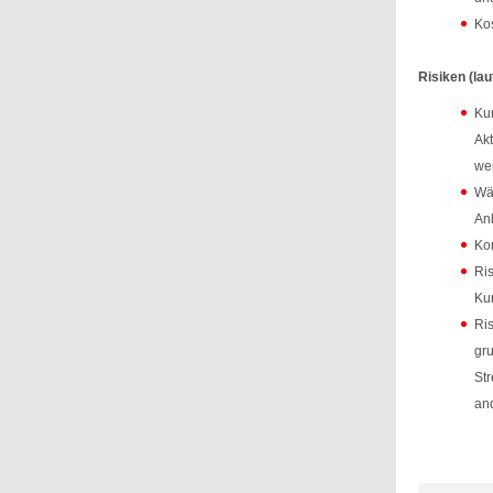
Ko
Risiken (lau
Kur
Akt
wen
Wäh
Anl
Kon
Ris
Ku
Ris
gru
Str
and