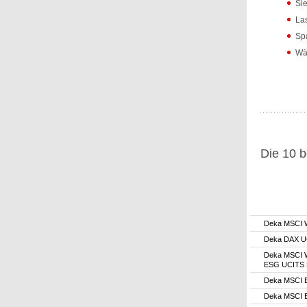
Sie
Las
Spa
Wäh
Die 10 b
Deka MSCI 
Deka DAX U
Deka MSCI W
ESG UCITS
Deka MSCI 
Deka MSCI 