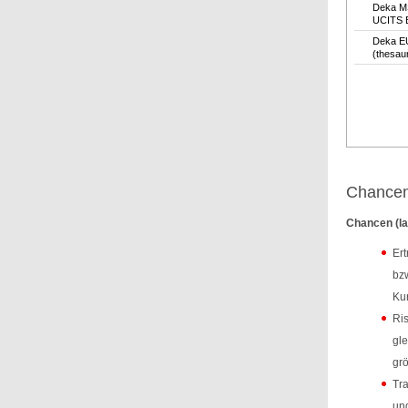
Deka M
UCITS 
Deka E
(thesau
Chancen
Chancen (la
Ert
bzw
Kur
Ris
gle
grö
Tra
und