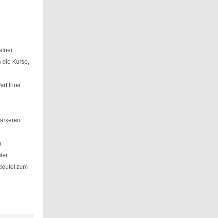
elner
 die Kurse,
rt Ihrer
tärkeren
n
ter
deutet zum