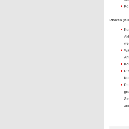
Ko
Risiken (lau
Kur
Akt
wen
Wäh
Anl
Kon
Ris
Ku
Ris
gru
Str
and