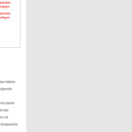
parplan
anlegen
parplan
anlegen
ei Aktien
teigende
und damit
it die
n ist.
Transparenz