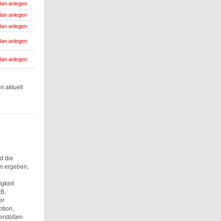
lan anlegen
lan anlegen
lan anlegen
lan anlegen
lan anlegen
n aktuell
d die
n ergeben,
gkeit
.B.
er
tion,
Verstößen