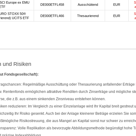
SCI Europe ex EMU
S
DE000ETFL458
Ausschüttend
EUR
ETF
URO STOXX 50®
S
DE000ETFL466
Thesaurierend
EUR
rierend) UCITS ETF
 und Risiken
ut Fondsgesellschaft):
ragschancen: Regelmäßige Ausschüttung oder Thesaurierung anfallender Erträge b
. Rentenfonds ermöglichen attraktive Renditen durch Zinserträge und mögliche s
se, die z.B. aus einem sinkenden Zinsniveau entstehen können.
iken reduzieren: Im Vergleich zu einer Einzelanlage wird Ihr Kapital breit gestreut 
ichzeitig Ihr Risiko gesenkt. Auch bei der Anlage kleinerer Beträge erzielen Sie som
ßtmögliche Risikostreuung, die aus Mangel an Kapital sonst nur schwer zu erreiche
nsparenz: Volle Replikation als bevorzugte Abbildungsmethode begünstigt hohe 
 präzise Indexabbildung.