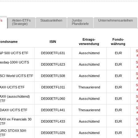
Fs
Aktien-ETFs
Staatsanleihen
Jumbo
Unternehmensanleihen
(Strategie)
Pfandbriefe
Ertrags-
Fonds-
Fondsname
ISIN
verwendung
währung
S
&P 500 UCITS ETF
DE000ETFL631
Ausschüttend
EUR
asdaq-100® UCITS
S
DE000ETFL623
Ausschüttend
EUR
S
SCI World UCITS ETF
DE000ETFL508
Ausschüttend
EUR
S
AX® UCITS ETF
DE000ETFL011
Thesaurierend
EUR
AX® (ausschüttend)
S
DE000ETFL060
Ausschüttend
EUR
ETF
S
DAX® UCITS ETF
DE000ETFL441
Thesaurierend
EUR
X® ex Financials 30
S
DE000ETFL433
Ausschüttend
EUR
ETF
URO STOXX 50®
S
DE000ETFL029
Ausschüttend
EUR
ETF