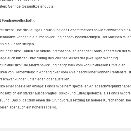
sten: Geringe Gesamtkostenquote.
t Fondsgesellschaft):
srisiken: Eine rückläufige Entwicklung des Gesamtmarktes sowie Schwächen einz
ienmärkte können die Kursentwicklung negativ beeinträchtigen. Bei Anleihen fallen
n die Zinsen steigen.
rungsrisiko: Kaufen Sie Anteile international anlegender Fonds, ändert sich der We
age auch mit der Entwicklung des Wechselkurses der jeweiligen Währung.
junkturrisiko: Die Marktentwicklung hängt stark vom konjunkturellen Umfeld ab.
iken von Rententiteln: In Abhängigkeit vom Anleiheschuldner können Rententitel s
rsschwankungen unterliegen oder ausfallen.
iko einer speziellen Anlage: Fonds mit einem speziellen Anlageschwerpunkt habe
ndsätzlich ein stärker ausgeprägtes Risiko- und Ertragspotenzial als Fonds mit brei
euung. Das bildet zum einen die Grundvoraussetzung für höhere Kurschancen, be
eren aber auch ein höheres Risiko.