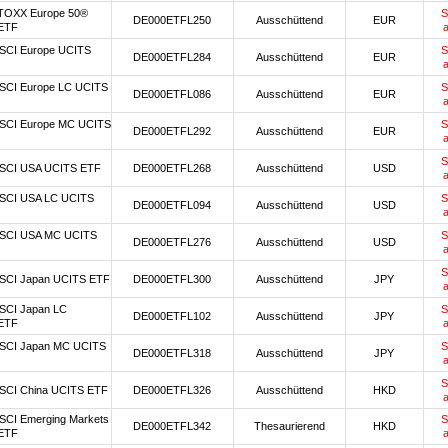
TOXX Europe 50®
S
DE000ETFL250
Ausschüttend
EUR
ETF
SCI Europe UCITS
S
DE000ETFL284
Ausschüttend
EUR
SCI Europe LC UCITS
S
DE000ETFL086
Ausschüttend
EUR
SCI Europe MC UCITS
S
DE000ETFL292
Ausschüttend
EUR
S
SCI USA UCITS ETF
DE000ETFL268
Ausschüttend
USD
SCI USA LC UCITS
S
DE000ETFL094
Ausschüttend
USD
SCI USA MC UCITS
S
DE000ETFL276
Ausschüttend
USD
S
SCI Japan UCITS ETF
DE000ETFL300
Ausschüttend
JPY
SCI Japan LC
S
DE000ETFL102
Ausschüttend
JPY
ETF
SCI Japan MC UCITS
S
DE000ETFL318
Ausschüttend
JPY
S
SCI China UCITS ETF
DE000ETFL326
Ausschüttend
HKD
SCI Emerging Markets
S
DE000ETFL342
Thesaurierend
HKD
ETF