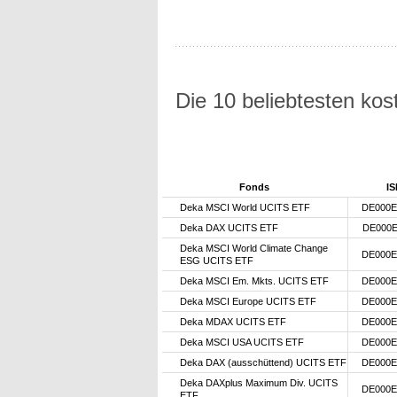
Die 10 beliebtesten ko
Fonds
IS
Deka MSCI World UCITS ETF
DE000E
Deka DAX UCITS ETF
DE000E
Deka MSCI World Climate Change
DE000E
ESG UCITS ETF
Deka MSCI Em. Mkts. UCITS ETF
DE000E
Deka MSCI Europe UCITS ETF
DE000E
Deka MDAX UCITS ETF
DE000E
Deka MSCI USA UCITS ETF
DE000E
Deka DAX (ausschüttend) UCITS ETF
DE000E
Deka DAXplus Maximum Div. UCITS
DE000E
ETF