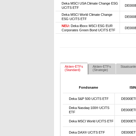
Deka MSCI USA Climate Change ESG
DE000
UCITS ETF
Deka MSCI World Climate Change
DE000
ESG UCITS ETF
NEU:
Deka iBoxx MSCI ESG EUR
DE000
Corporates Green Bond UCITS ETF
Aktien-ETFs
Aktien-ETFs
Staatsanle
(Standard)
(Strategie)
Fondsname
ISIN
Deka S&P 500 UCITS ETF
DE000ET
Deka Nasdaq-100® UCITS
DE000ET
ETF
Deka MSCI World UCITS ETF
DE000ET
Deka DAX® UCITS ETF
DE000ET