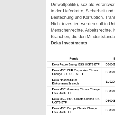
Umweltpolitik), soziale Verantwo
in der Lieferkette, Sicherheit u
Bestechung und Korruption, Trans
Nicht investiert werden soll in 
Menschenrechte, Arbeitsrechte, K
Branchen, die den Mindeststanda
Deka Investments
Fonds
I
Deka Future Energy ESG UCITS ETF
DE000
Deka MSCI EUR Corporates Climate
DE000
Change ESG UCITS ETF
Deka-Nachhaltigkeit
LU220
EinkommensStrategie
Deka MSCI Germany Climate Change
DE000
ESG UCITS ETF
Deka MSCI EMU Climate Change ESG
DE000
UCITS ETF
Deka MSCI Europe Climate Change
DE000
ESG UCITS ETF