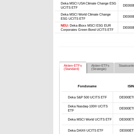
Deka MSCI USA Climate Change ESG
DE000
UCITS ETF
Deka MSCI World Climate Change
DE000
ESG UCITS ETF
NEU:
Deka iBoxx MSCI ESG EUR
DE000
Corporates Green Bond UCITS ETF
Aktien-ETFs
Aktien-ETFs
Staatsanle
(Standard)
(Strategie)
Fondsname
ISIN
Deka S&P 500 UCITS ETF
DE000ET
Deka Nasdaq-100® UCITS
DE000ET
ETF
Deka MSCI World UCITS ETF
DE000ET
Deka DAX® UCITS ETF
DE000ET