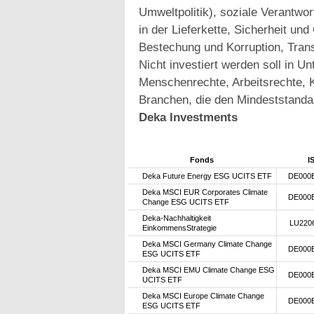
Umweltpolitik), soziale Verantwo
in der Lieferkette, Sicherheit u
Bestechung und Korruption, Trans
Nicht investiert werden soll in 
Menschenrechte, Arbeitsrechte, K
Branchen, die den Mindeststanda
Deka Investments
Fonds
I
Deka Future Energy ESG UCITS ETF
DE000
Deka MSCI EUR Corporates Climate
DE000
Change ESG UCITS ETF
Deka-Nachhaltigkeit
LU220
EinkommensStrategie
Deka MSCI Germany Climate Change
DE000
ESG UCITS ETF
Deka MSCI EMU Climate Change ESG
DE000
UCITS ETF
Deka MSCI Europe Climate Change
DE000
ESG UCITS ETF