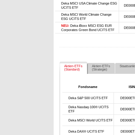
Deka MSCI USA Climate Change ESG
DE000
UCITS ETF
Deka MSCI World Climate Change
DE000
ESG UCITS ETF
NEU:
Deka iBoxx MSCI ESG EUR
DE000
Corporates Green Bond UCITS ETF
Aktien-ETFs
Aktien-ETFs
Staatsanle
(Standard)
(Strategie)
Fondsname
ISIN
Deka S&P 500 UCITS ETF
DE000ET
Deka Nasdaq-100® UCITS
DE000ET
ETF
Deka MSCI World UCITS ETF
DE000ET
Deka DAX® UCITS ETF
DE000ET