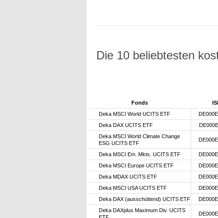
Die 10 beliebtesten ko
Fonds
IS
Deka MSCI World UCITS ETF
DE000E
Deka DAX UCITS ETF
DE000E
Deka MSCI World Climate Change
DE000E
ESG UCITS ETF
Deka MSCI Em. Mkts. UCITS ETF
DE000E
Deka MSCI Europe UCITS ETF
DE000E
Deka MDAX UCITS ETF
DE000E
Deka MSCI USA UCITS ETF
DE000E
Deka DAX (ausschüttend) UCITS ETF
DE000E
Deka DAXplus Maximum Div. UCITS
DE000E
ETF