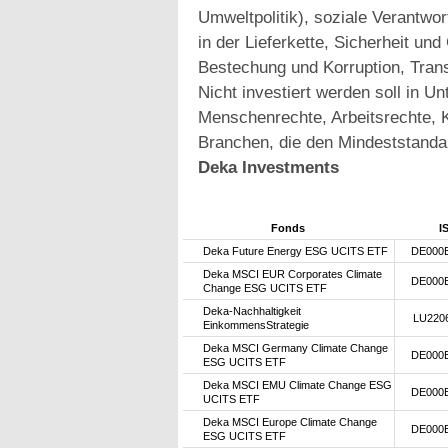
Umweltpolitik), soziale Verantwo
in der Lieferkette, Sicherheit u
Bestechung und Korruption, Trans
Nicht investiert werden soll in 
Menschenrechte, Arbeitsrechte, K
Branchen, die den Mindeststanda
Deka Investments
Fonds
I
Deka Future Energy ESG UCITS ETF
DE000
Deka MSCI EUR Corporates Climate
DE000
Change ESG UCITS ETF
Deka-Nachhaltigkeit
LU220
EinkommensStrategie
Deka MSCI Germany Climate Change
DE000
ESG UCITS ETF
Deka MSCI EMU Climate Change ESG
DE000
UCITS ETF
Deka MSCI Europe Climate Change
DE000
ESG UCITS ETF