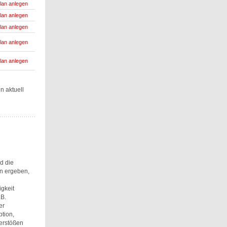
lan anlegen
lan anlegen
lan anlegen
lan anlegen
lan anlegen
n aktuell
d die
n ergeben,
gkeit
.B.
er
tion,
Verstößen