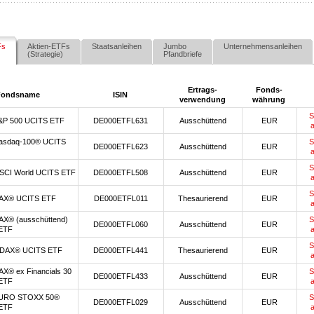
Fs
Aktien-ETFs
Staatsanleihen
Jumbo
Unternehmensanleihen
(Strategie)
Pfandbriefe
Ertrags-
Fonds-
Fondsname
ISIN
verwendung
währung
S
&P 500 UCITS ETF
DE000ETFL631
Ausschüttend
EUR
asdaq-100® UCITS
S
DE000ETFL623
Ausschüttend
EUR
S
SCI World UCITS ETF
DE000ETFL508
Ausschüttend
EUR
S
AX® UCITS ETF
DE000ETFL011
Thesaurierend
EUR
AX® (ausschüttend)
S
DE000ETFL060
Ausschüttend
EUR
ETF
S
DAX® UCITS ETF
DE000ETFL441
Thesaurierend
EUR
X® ex Financials 30
S
DE000ETFL433
Ausschüttend
EUR
ETF
URO STOXX 50®
S
DE000ETFL029
Ausschüttend
EUR
ETF