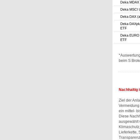
Deka MDAX 
Deka MSCI 
Deka DAX (a
Deka DAXplu
ETF
Deka EURO 
ETF
*Auswertung
beim S Brok
Nachhaltig 
Ziel der Anl
Vermeidung 
ein mittel- b
Diese Nachha
ausgewählt 
Klimaschutz,
Lieferkette,
Transparenz 