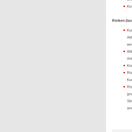
Ko
Risiken (lau
Kur
Akt
wen
Wäh
Anl
Kon
Ris
Ku
Ris
gru
Str
and