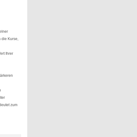
elner
 die Kurse,
rt Ihrer
tärkeren
n
ter
deutet zum