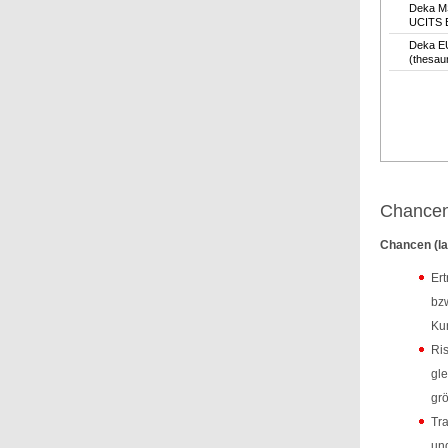
Deka M
UCITS 
Deka E
(thesau
Chancen
Chancen (la
Ert
bzw
Kur
Ris
gle
grö
Tra
und