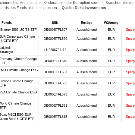
enrechte, Arbeitsrechte, Kinderarbeit oder Korruption sowie in Branchen, die de
dards des Fonds nicht entsprechen. –
Quelle: Deka Investments
Fonds
ISIN
Erträge
Währung
e Energy ESG UCITS ETF
DE000ETFL607
Ausschüttend
EUR
Sparp
UR Corporates Climate
DE000ETFL599
Ausschüttend
EUR
Sparp
 UCITS ETF
tigkeit
LU2206794112
Ausschüttend
EUR
Sparp
trategie
Germany Climate Change
DE000ETFL540
Ausschüttend
EUR
Sparp
 ETF
EMU Climate Change ESG
DE000ETFL557
Ausschüttend
EUR
Sparp
urope Climate Change
DE000ETFL565
Ausschüttend
EUR
Sparp
 ETF
USA Climate Change ESG
DE000ETFL573
Ausschüttend
EUR
Sparp
orld Climate Change
DE000ETFL581
Ausschüttend
EUR
Sparp
 ETF
iBoxx MSCI ESG EUR
DE000ETFL615
Ausschüttend
EUR
Sparp
Green Bond UCITS ETF