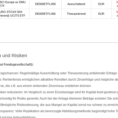
SCI Europe ex EMU
S
DE000ETFL458
Ausschüttend
EUR
ETF
URO STOXX 50®
S
DE000ETFL466
Thesaurierend
EUR
rierend) UCITS ETF
 und Risiken
ut Fondsgesellschaft):
ragschancen: Regelmäßige Ausschüttung oder Thesaurierung anfallender Erträge b
. Rentenfonds ermöglichen attraktive Renditen durch Zinserträge und mögliche s
se, die z.B. aus einem sinkenden Zinsniveau entstehen können.
iken reduzieren: Im Vergleich zu einer Einzelanlage wird Ihr Kapital breit gestreut 
ichzeitig Ihr Risiko gesenkt. Auch bei der Anlage kleinerer Beträge erzielen Sie som
ßtmögliche Risikostreuung, die aus Mangel an Kapital sonst nur schwer zu erreiche
nsparenz: Volle Replikation als bevorzugte Abbildungsmethode begünstigt hohe 
 präzise Indexabbildung.