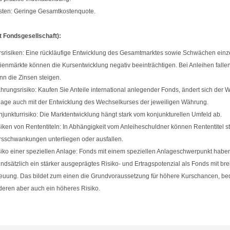
sten: Geringe Gesamtkostenquote.
t Fondsgesellschaft):
srisiken: Eine rückläufige Entwicklung des Gesamtmarktes sowie Schwächen einz
ienmärkte können die Kursentwicklung negativ beeinträchtigen. Bei Anleihen fallen
n die Zinsen steigen.
rungsrisiko: Kaufen Sie Anteile international anlegender Fonds, ändert sich der We
age auch mit der Entwicklung des Wechselkurses der jeweiligen Währung.
junkturrisiko: Die Marktentwicklung hängt stark vom konjunkturellen Umfeld ab.
iken von Rententiteln: In Abhängigkeit vom Anleiheschuldner können Rententitel s
rsschwankungen unterliegen oder ausfallen.
iko einer speziellen Anlage: Fonds mit einem speziellen Anlageschwerpunkt habe
ndsätzlich ein stärker ausgeprägtes Risiko- und Ertragspotenzial als Fonds mit brei
euung. Das bildet zum einen die Grundvoraussetzung für höhere Kurschancen, be
eren aber auch ein höheres Risiko.