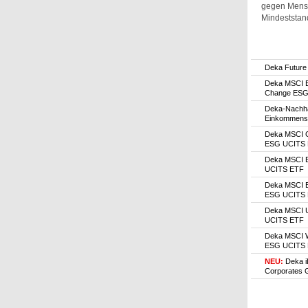
gegen Mensch
Mindeststan
Deka Futur
Deka MSCI E
Change ESG
Deka-Nachhal
EinkommensS
Deka MSCI 
ESG UCITS
Deka MSCI 
UCITS ETF
Deka MSCI E
ESG UCITS
Deka MSCI 
UCITS ETF
Deka MSCI W
ESG UCITS
NEU:
Deka 
Corporates 