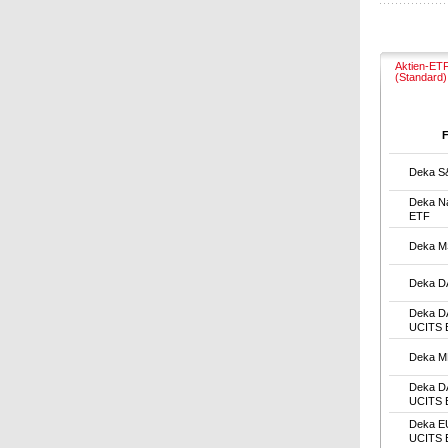
Aktien-ET
(Standard)
Deka S
Deka N
ETF
Deka M
Deka D
Deka D
UCITS 
Deka M
Deka DA
UCITS 
Deka E
UCITS 