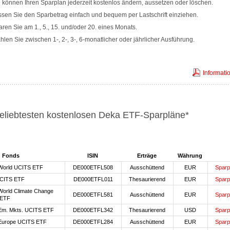
 können Ihren Sparplan jederzeit kostenlos ändern, aussetzen oder löschen.
sen Sie den Sparbetrag einfach und bequem per Lastschrift einziehen.
ren Sie am 1., 5., 15. und/oder 20. eines Monats.
len Sie zwischen 1-, 2-, 3-, 6-monatlicher oder jährlicher Ausführung.
Informati
eliebtesten kostenlosen Deka ETF-Sparpläne*
Fonds
ISIN
Erträge
Währung
World UCITS ETF
DE000ETFL508
Ausschüttend
EUR
Sparp
CITS ETF
DE000ETFL011
Thesaurierend
EUR
Sparp
orld Climate Change
DE000ETFL581
Ausschüttend
EUR
Sparp
 ETF
Em. Mkts. UCITS ETF
DE000ETFL342
Thesaurierend
USD
Sparp
Europe UCITS ETF
DE000ETFL284
Ausschüttend
EUR
Sparp