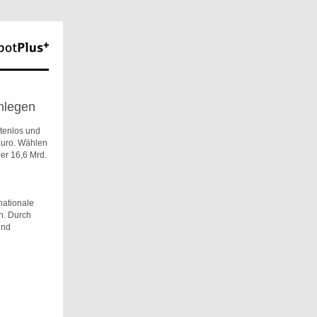
nlegen
stenlos und
Euro. Wählen
er 16,6 Mrd.
nationale
n. Durch
und