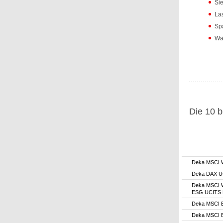
Sie
Las
Spa
Wäh
Die 10 b
Deka MSCI 
Deka DAX U
Deka MSCI W
ESG UCITS
Deka MSCI 
Deka MSCI 