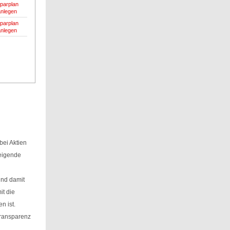
parplan
anlegen
parplan
anlegen
ei Aktien
teigende
und damit
it die
n ist.
Transparenz