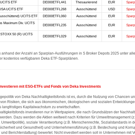
UCITS ETF
DE000ETFL441
Thesaurierend
EUR
Sparp
USA UCITS ETF
DE000ETFL268
Ausschüttend
USD
Sparp
usschüttend) UCITS ETF
DE000ETFL060
Ausschüttend
EUR
Sparp
s Maximum Div. UCITS
DE000ETFL235
Ausschüttend
EUR
Sparp
STOXX 50 (R) UCITS
DE000ETFL029
Ausschüttend
EUR
Sparp
 anhand der Anzahl an Sparplan-Ausführungen in S Broker Depots 2025 unter alle
er kostenlos verfügbaren Deka ETF-Sparplänen.
investieren mit ESG-ETFs und Fonds von Deka Investments
agepolitik von Deka Nachhaltigkeitsfonds ist es, durch die Nutzung von Chancen un
von Risiken, die sich aus ökonomischen, ökologischen und sozialen Entwicklunge
is langfristiges Kapitalwachstum zu erwirtschaften.
ltigkeitsfonds investieren nur in Wertpapiere, die nach Grundsätzen der Nachhalti
werden. Dazu werden die Aktien weltweit nach Kriterien für Umweltmanagement (z
 Umweltpolitik), soziale Verantwortung (z.B. Menschenrechte, Sozialstandards in d
 Sicherheit und Gesundheit) und Unternehmensführung (z.B. Bestechung und Korrup
und Berichterstattung) bewertet. Nicht investiert werden soll in Unternehmen mit 