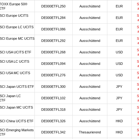
TOXX Europe 50®
S
DE000ETFL250
Ausschüttend
EUR
ETF
SCI Europe UCITS
S
DE000ETFL284
Ausschüttend
EUR
SCI Europe LC UCITS
S
DE000ETFL086
Ausschüttend
EUR
SCI Europe MC UCITS
S
DE000ETFL292
Ausschüttend
EUR
S
SCI USA UCITS ETF
DE000ETFL268
Ausschüttend
USD
SCI USA LC UCITS
S
DE000ETFL094
Ausschüttend
USD
SCI USA MC UCITS
S
DE000ETFL276
Ausschüttend
USD
S
SCI Japan UCITS ETF
DE000ETFL300
Ausschüttend
JPY
SCI Japan LC
S
DE000ETFL102
Ausschüttend
JPY
ETF
SCI Japan MC UCITS
S
DE000ETFL318
Ausschüttend
JPY
S
SCI China UCITS ETF
DE000ETFL326
Ausschüttend
HKD
SCI Emerging Markets
S
DE000ETFL342
Thesaurierend
HKD
ETF