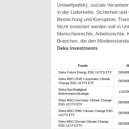
Umweltpolitik), soziale Verantwo
in der Lieferkette, Sicherheit u
Bestechung und Korruption, Trans
Nicht investiert werden soll in 
Menschenrechte, Arbeitsrechte, K
Branchen, die den Mindeststanda
Deka Investments
Fonds
I
Deka Future Energy ESG UCITS ETF
DE000
Deka MSCI EUR Corporates Climate
DE000
Change ESG UCITS ETF
Deka-Nachhaltigkeit
LU220
EinkommensStrategie
Deka MSCI Germany Climate Change
DE000
ESG UCITS ETF
Deka MSCI EMU Climate Change ESG
DE000
UCITS ETF
Deka MSCI Europe Climate Change
DE000
ESG UCITS ETF