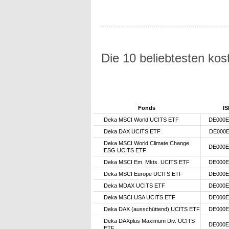
Die 10 beliebtesten ko
Fonds
IS
Deka MSCI World UCITS ETF
DE000E
Deka DAX UCITS ETF
DE000E
Deka MSCI World Climate Change
DE000E
ESG UCITS ETF
Deka MSCI Em. Mkts. UCITS ETF
DE000E
Deka MSCI Europe UCITS ETF
DE000E
Deka MDAX UCITS ETF
DE000E
Deka MSCI USA UCITS ETF
DE000E
Deka DAX (ausschüttend) UCITS ETF
DE000E
Deka DAXplus Maximum Div. UCITS
DE000E
ETF