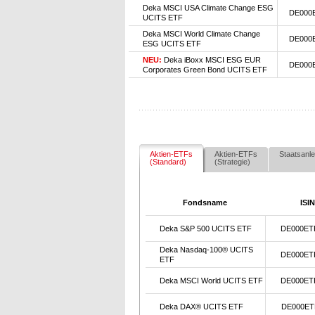
Deka MSCI USA Climate Change ESG
DE000
UCITS ETF
Deka MSCI World Climate Change
DE000
ESG UCITS ETF
NEU:
Deka iBoxx MSCI ESG EUR
DE000
Corporates Green Bond UCITS ETF
Aktien-ETFs
Aktien-ETFs
Staatsanle
(Standard)
(Strategie)
Fondsname
ISIN
Deka S&P 500 UCITS ETF
DE000ET
Deka Nasdaq-100® UCITS
DE000ET
ETF
Deka MSCI World UCITS ETF
DE000ET
Deka DAX® UCITS ETF
DE000ET