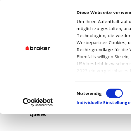
Diese Webseite verwen
Um Ihren Aufenthalt auf
möglich zu gestalten, an
Technologien, die wiede
Werbepartner Cookies, u
Rechtsgrundlage für die V
Ebenfalls willigen Sie ei
USA besteht inzwischen 
2023 ein vergleichbares 
Informationen über die b
Datum: n.v.
damit einhergehenden V
Uhrzeit: n.v.
Einwilligungsauswahl
in den USA, finden Sie a
Notwendig
Einwilligung auch jederz
Individuelle Einstellun
Quelle: