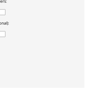
ers:
nal):