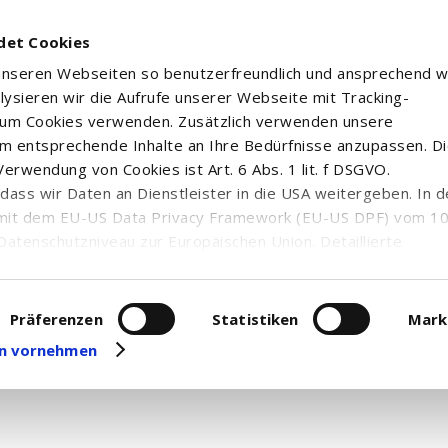
det Cookies
 unseren Webseiten so benutzerfreundlich und ansprechend w
alysieren wir die Aufrufe unserer Webseite mit Tracking-
rum Cookies verwenden. Zusätzlich verwenden unsere
m entsprechende Inhalte an Ihre Bedürfnisse anzupassen. D
erwendung von Cookies ist Art. 6 Abs. 1 lit. f DSGVO.
n, dass wir Daten an Dienstleister in die USA weitergeben. In 
mit dem EU-US Data Privacy Framework (EU-US DPF) vom 10. 
Datenschutzniveau zur Europäischen Union. Detaillierte
ei uns eingesetzten Cookies und deren Funktion, Hinweise zu
erarbeitung personenbezogener Daten und die Datenverarbe
uf unserer Seite zum
Datenschutz
. Dort können Sie Ihre
Präferenzen
Statistiken
Mark
eit widerrufen oder anpassen.
gen vornehmen