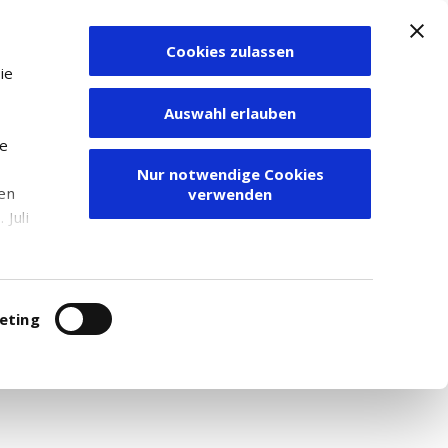
Cookies zulassen
Zum Depot
ie
Auswahl erlauben
ie
Nur notwendige Cookies
den
verwenden
Juli
r
itung
eting