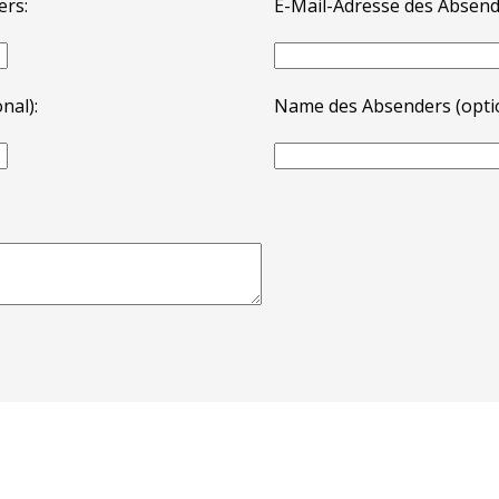
ers:
E-Mail-Adresse des Absend
nal):
Name des Absenders (optio